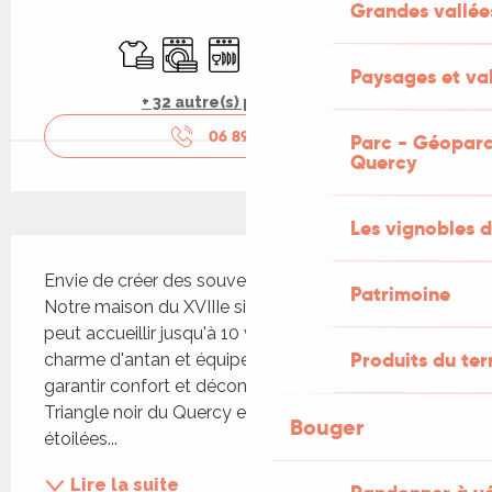
Grandes vallée
Ouverture et coordonnées
Draps et linge
Lave linge
Lave vaisselle
Télévision
WiFi
Parking
Paysages et val
+ 32 autre(s) prestation(s)
06 89 56 53
▒▒
Parc - Géoparc
Quercy
Les vignobles d
Description
Envie de créer des souvenirs avec vos proches ? 
Patrimoine
Notre maison du XVIIIe siècle, rénovée en 2022, 
peut accueillir jusqu'à 10 voyageurs. Elle allie 
Produits du ter
charme d'antan et équipements modernes pour 
garantir confort et déconnexion. Située dans le 
Triangle noir du Quercy elle offre des nuits 
Bouger
étoilées...
Lire la suite