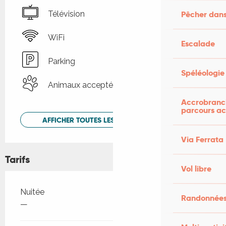
Télévision
Pêcher dans
WiFi
Escalade
Parking
Spéléologie
Animaux acceptés
Accrobranch
parcours ac
AFFICHER TOUTES LES PRESTATIONS
Via Ferrata
Tarifs
Vol libre
Tarifs 2026
Nuitée
Randonnées
—