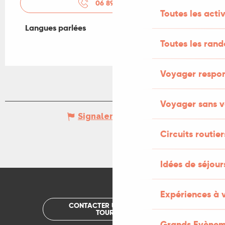
06 89 56 53
▒▒
Toutes les activ
Langues parlées
Langues parlées
Toutes les ran
Voyager respo
Voyager sans v
Signaler une erreur
Circuits routier
Idées de séjou
Expériences à 
CONTACTER UN OFFICE DE
TOURISME
Grands Evènem