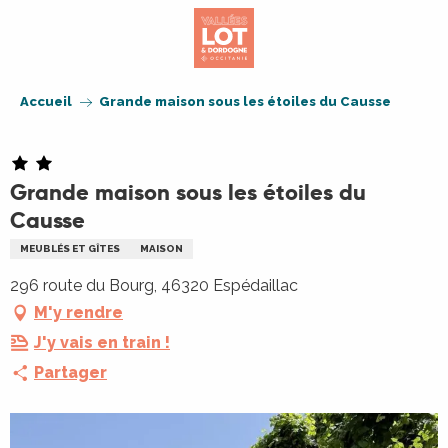
Aller
au
contenu
principal
Accueil
Grande maison sous les étoiles du Causse
Grande maison sous les étoiles du
Causse
MEUBLÉS ET GÎTES
MAISON
296 route du Bourg, 46320 Espédaillac
M'y rendre
J'y vais en train !
Partager