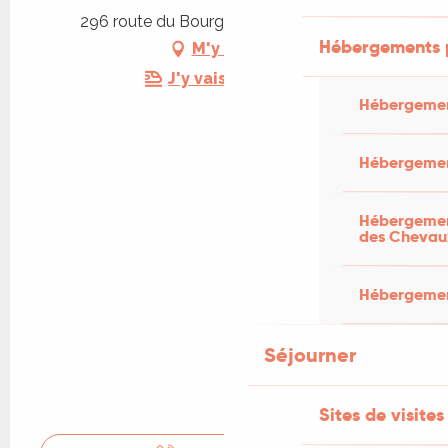
296 route du Bourg, 46320 Espédaillac
Hébergements 
M'y rendre
J'y vais en train !
Hébergemen
Hébergemen
Hébergement
des Chevau
Hébergement
Séjourner
Sites de visites