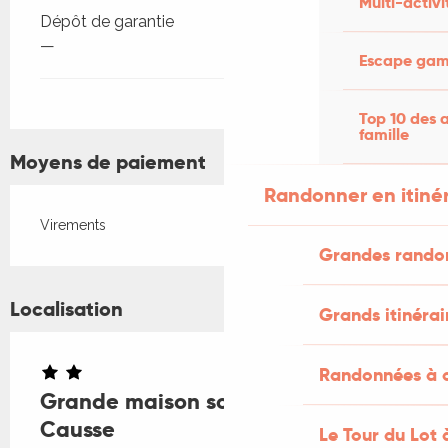
Multi-activi
Dépôt de garantie
—
Escape game
Top 10 des a
famille
Moyens de paiement
Randonner en itiné
Virements
Grandes rando
Localisation
Grands itinérai
Randonnées à c
Grande maison sous les étoiles du
Causse
Le Tour du Lot 