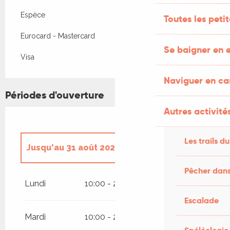
Espèce
Toutes les peti
Eurocard - Mastercard
Se baigner en e
Visa
Naviguer en c
Périodes d'ouverture
Autres activités
Les trails du
Jusqu'au
31 août 2026
Pêcher dans
Jeudi 1 janvier 2026
Lundi
10:00 - 20:00
Escalade
Du
2 janvier 2026
au
4 janvier 2026
Mardi
10:00 - 20:00