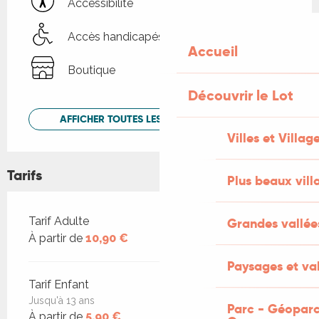
Accessibilité
Accès handicapés
Accueil
Boutique
Découvrir le Lot
AFFICHER TOUTES LES PRESTATIONS
Villes et Villag
Tarifs
Plus beaux vill
Tarifs 2026
Tarif Adulte
Grandes vallée
À partir de
10,90 €
Paysages et val
Tarif Enfant
Jusqu'à 13 ans
Parc - Géoparc
À partir de
5,90 €