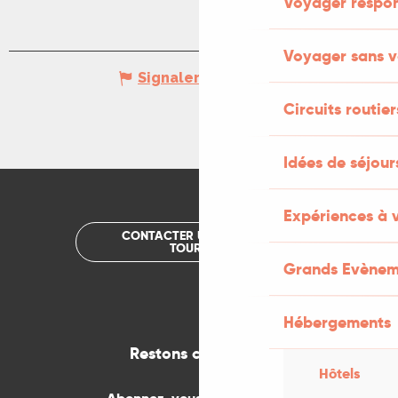
Voyager respo
Voyager sans v
Signaler une erreur
Circuits routier
Idées de séjou
Expériences à 
CONTACTER UN OFFICE DE
TOURISME
Grands Evènem
Hébergements
Restons connectés
Hôtels