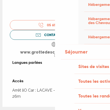
Hébergemen
Hébergement
des Chevau
05 65 32 28
▒▒
CONTACTEZ-NOUS
Hébergement
Séjourner
www.grottedescarbonnieres.com
Langues parlées
Langues parlées
Sites de visites
Toutes les activ
Accès
Accès
Arrêt liO Car : LACAVE - Préhisto Dino Parc à
Toutes les ran
26m