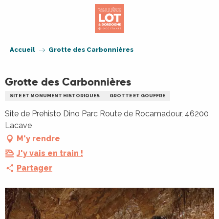
Aller
au
contenu
principal
Accueil
Grotte des Carbonnières
Grotte des Carbonnières
SITE ET MONUMENT HISTORIQUES
GROTTE ET GOUFFRE
Site de Prehisto Dino Parc Route de Rocamadour, 46200
Lacave
M'y rendre
J'y vais en train !
Partager