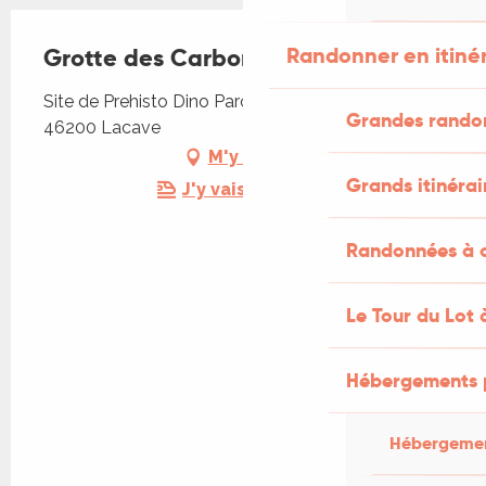
Randonner en itiné
Grotte des Carbonnières
Site de Prehisto Dino Parc Route de Rocamadour,
Grandes rando
46200 Lacave
M'y rendre
Grands itinérai
J'y vais en train !
Randonnées à c
Le Tour du Lot 
Hébergements 
Hébergemen