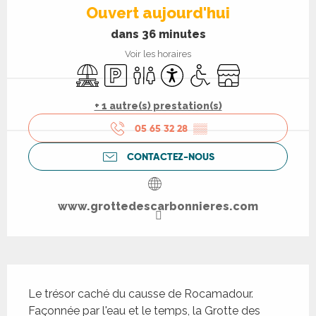
Ouvert aujourd'hui
dans 36 minutes
Voir les horaires
Aire de pique nique
Parking
Toilettes
Accessibilité
Accès handicapés
Boutique
+ 1 autre(s) prestation(s)
05 65 32 28
▒▒
CONTACTEZ-NOUS
www.grottedescarbonnieres.com
Description
Le trésor caché du causse de Rocamadour. 
Façonnée par l'eau et le temps, la Grotte des 