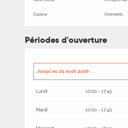
rs
Espèce
Virements
ns
Périodes d'ouverture
ue
Jusqu'au
25 août 2026
Du
5 avril 2026
au
10 juillet 2026
Lundi
10:00 - 17:45
Du
26 août 2026
au
30 septembre 202
Mardi
10:00 - 17:45
Du
1 octobre 2026
au
31 octobre 2026