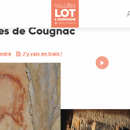
ues de Cougnac
endre
J'y vais en train !