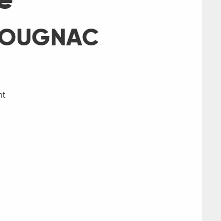
COUGNAC
nt