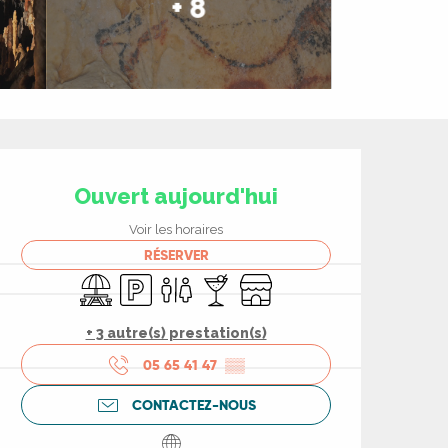
+ 8
Ouverture et coord
Ouvert aujourd'hui
Voir les horaires
RÉSERVER
Aire de pique nique
Parking
Toilettes
Bar / Buvette
Boutique
+ 3 autre(s) prestation(s)
05 65 41 47
▒▒
CONTACTEZ-NOUS