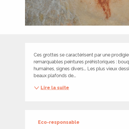
ches,
 et
car
ues
a
Description
ents
Ces grottes se caractérisent par une prodigi
es
remarquables peintures préhistoriques : bouq
humaines, signes divers... Les plus vieux dessin
ents
beaux plafonds de...
es
ités
Lire la suite
ames
piste
 faire
Eco-responsable