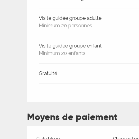
Visite guidée groupe adulte
Minimum 20 personnes
Visite guidée groupe enfant
Minimum 20 enfants
Gratuité
R
Moyens de paiement
ts
Carte bleue
Chèques banc