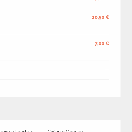
10,50 €
7,00 €
—
aires et postaux
Chèques Vacances