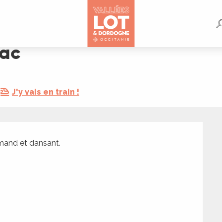
sac
J'y vais en train !
mand et dansant.