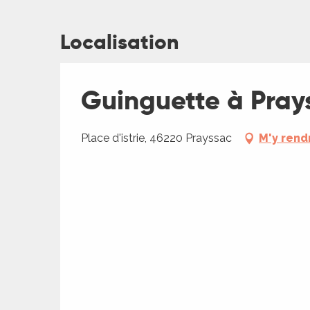
Localisation
ages
Guinguette à Pray
es
es
Place d'istrie, 46220 Prayssac
M'y rend