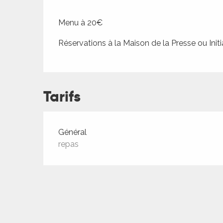
ches,
 et
Menu à 20€
car
Réservations à la Maison de la Presse ou Initi
ues
a
ents
Tarifs
es
ents
Tarifs 2026
Général
es
ités
repas
ames
piste
 faire