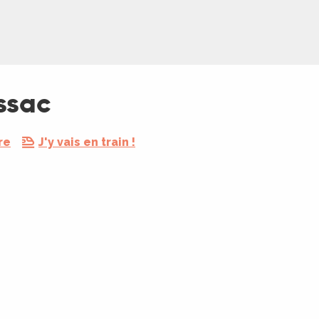
ssac
re
J'y vais en train !