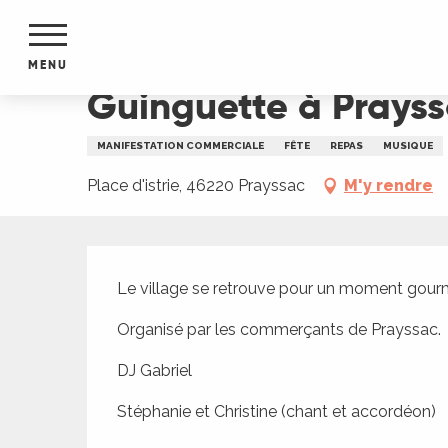
Aller
Accueil
Guinguette à Prayssac
au
contenu
MENU
principal
Guinguette à Prays
NTS
MENTS
MANIFESTATION COMMERCIALE
FÊTE
REPAS
MUSIQUE
S
URS
Place d'istrie, 46220 Prayssac
M'y rendre
Description
du Lot
Le village se retrouve pour un moment gour
dans
s le
Organisé par les commerçants de Prayssac.
DJ Gabriel
Stéphanie et Christine (chant et accordéon)
e