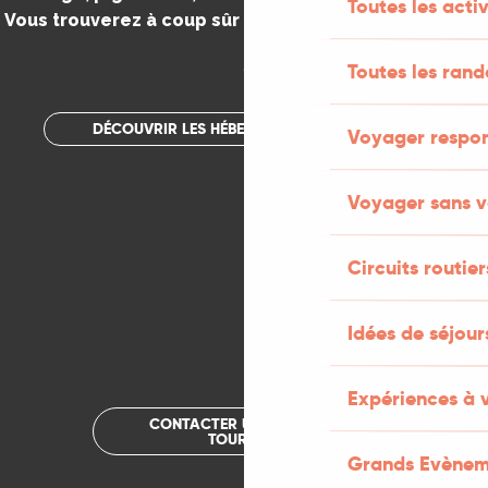
Toutes les activ
Vous trouverez à coup sûr votre bonheur dans le Lot.
.
Toutes les ran
DÉCOUVRIR LES HÉBERGEMENTS INSOLITES
Voyager respo
Voyager sans v
Circuits routier
Idées de séjou
Expériences à 
CONTACTER UN OFFICE DE
TOURISME
Grands Evènem