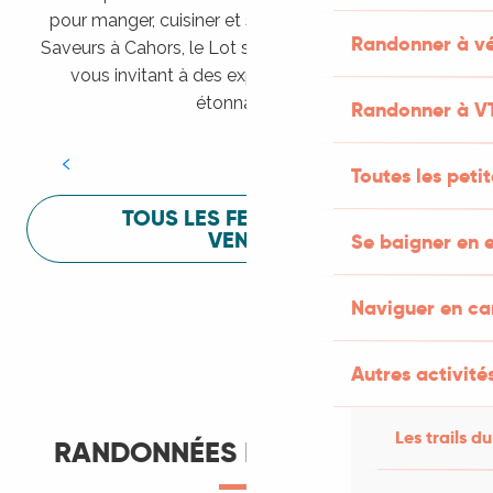
pour manger, cuisiner et s’amuser pendant Lot of
Randonner à vé
Saveurs à Cahors, le Lot sait vous mettre à l’aise en
vous invitant à des expériences sensorielles
Festival Lot of Saveurs
étonnantes !
Randonner à V
LIRE LA SUITE
Toutes les peti
TOUS LES FESTIVALS À
VENIR
Se baigner en e
Naviguer en c
Autres activités
Les trails du
RANDONNÉES ET ITINÉRANCE