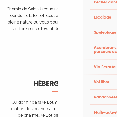
Pêcher dans
Chemin de Saint-Jacques de Compostelle, Véloroutes,
Tour du Lot… le Lot, c’est une véritable destination de
Escalade
pleine nature où vous pourrez pratiquer votre activité
préférée en côtoyant des paysages grandioses.
Spéléologie
Randonner en itinérance
Le Lot en car et en train
Balades et randonnées
Accrobranch
parcours ac
Via Ferrata
Vol libre
HÉBERGEMENTS
Randonnées
Où dormir dans le Lot ? Chez l’habitant, dans une
location de vacances, en camping, ou dans un hôtel
Multi-activi
de charme… le Lot offre des hébergements