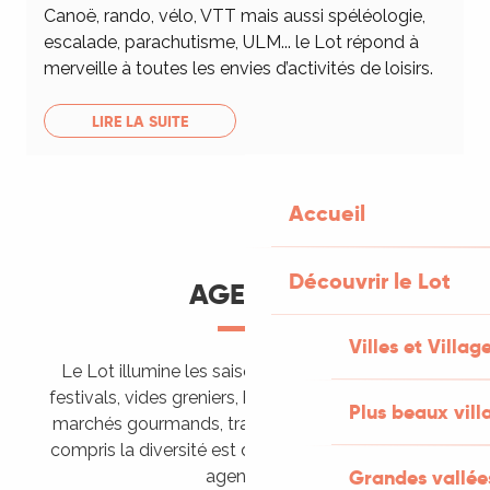
Canoë, rando, vélo, VTT mais aussi spéléologie,
escalade, parachutisme, ULM... le Lot répond à
merveille à toutes les envies d’activités de loisirs.
LIRE LA SUITE
Accueil
Découvrir le Lot
AGENDA
Villes et Villag
Le Lot illumine les saisons de ses animations :
festivals, vides greniers, brocantes, fêtes votives,
Plus beaux vill
marchés gourmands, trails sportifs… Vous l’aurez
compris la diversité est de mise, alors tous à vos
Grandes vallée
agendas !