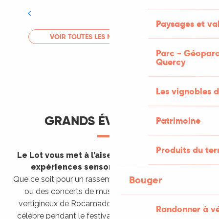
Tout l'agenda
Paysages et val
LIRE LA SUITE
VOIR TOUTES LES MANIFESTATIONS
Parc - Géoparc
Quercy
Les vignobles d
GRANDS ÉVÈNEMENTS
Patrimoine
Produits du ter
Le Lot vous met à l’aise en vous invitant à des
expériences sensorielles étonnantes !
Bouger
Que ce soit pour un rassemblement de montgolfières
ou des concerts de musique sacrée dans le site
vertigineux de Rocamadour, pour écouter un opéra
Randonner à v
célèbre pendant le festival de Saint-Céré ou encore