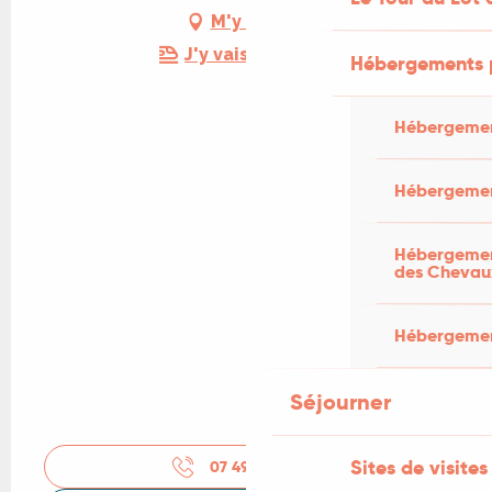
M'y rendre
J'y vais en train !
Hébergements 
Hébergemen
Hébergemen
Hébergement
des Chevau
Hébergement
Séjourner
Sites de visites
07 49 49 10
▒▒