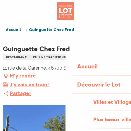
Aller
au
contenu
principal
Accueil
Guinguette Chez Fred
Guinguette Chez Fred
RESTAURANT
CUISINE TRADITIONNELLE
GUINGUETTE
Accueil
11 rue de la Garenne, 46300 Saint-Projet
M'y rendre
Découvrir le Lot
J'y vais en train !
Partager
Villes et Villag
Plus beaux vill