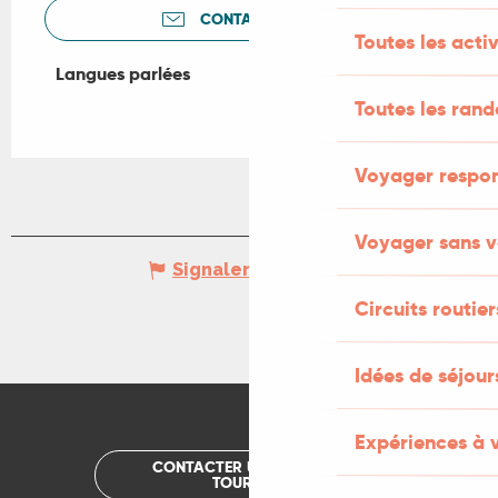
CONTACTEZ-NOUS
Toutes les activ
Langues parlées
Langues parlées
Toutes les ran
Voyager respo
Voyager sans v
Signaler une erreur
Circuits routier
Idées de séjou
Expériences à 
CONTACTER UN OFFICE DE
TOURISME