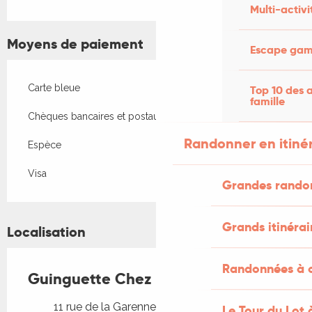
Multi-activi
Moyens de paiement
Escape game
Carte bleue
Top 10 des a
famille
Chèques bancaires et postaux
Randonner en itiné
Espèce
Visa
Grandes rando
Grands itinérai
Localisation
Randonnées à c
Guinguette Chez Fred
11 rue de la Garenne, 46300 Saint-Projet
Le Tour du Lot 