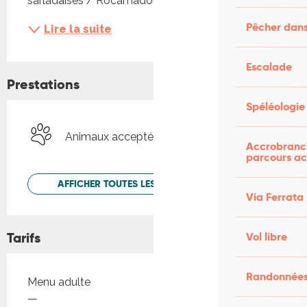
sarladaises / Rocamadour (maison...
Pêcher dans
Lire la suite
Escalade
Prestations
Spéléologie
Animaux acceptés
Accrobranch
parcours ac
AFFICHER TOUTES LES PRESTATIONS
Via Ferrata
Tarifs
Vol libre
Randonnées
Tarifs 2026
Menu adulte
—