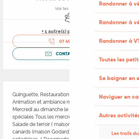
Randonner à v
Voir les horaires
Animaux acceptés
Randonner à vé
+ 1 autre(s) prestation(s)
Randonner à V
07 49 49 10
▒▒
CONTACTEZ-NOUS
Toutes les peti
Se baigner en e
Description
Guinguette, Restauration (Menu et carte), 
Naviguer en c
Animation et ambiance musicale Ouvert du 
Mercredi au dimanche le soir dès 19 h Soirées 
Autres activités
spéciales Tous les mercredi : Menu quercynois : 
Salade de terroir ( maison Godard) /Confit de 
canards (maison Godard) pommes de terre 
Les trails du