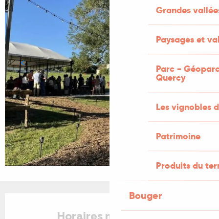
Grandes vallée
Paysages et val
Parc - Géoparc
Quercy
Les vignobles d
Patrimoine
Produits du ter
Bouger
Ouverture et coordonnées
Horaires non définis