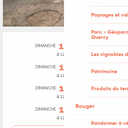
Paysages et val
Parc - Géoparc
Ouverture et coordonnées
Quercy
16
DIMANCHE
AOÛT
Les vignobles d
à 12:00
13
DIMANCHE
SEPTEMBRE
Patrimoine
à 12:00
11
Produits du ter
DIMANCHE
OCTOBRE
à 12:00
Bouger
15
DIMANCHE
NOVEMBRE
à 12:00
Randonner à v