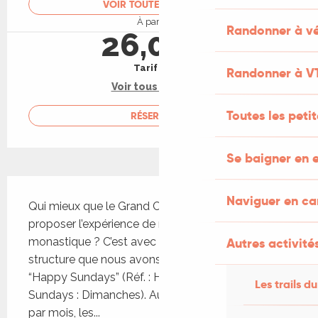
VOIR TOUTES LES DATES
À partir de
Randonner à vé
26,00 €
Tarif plein
Randonner à V
Voir tous les tarifs
Toutes les peti
RÉSERVER
Se baigner en e
Description
Naviguer en c
Qui mieux que le Grand Couvent de Gramat peut 
proposer l’expérience de repas issus de la cuisine 
Autres activités
monastique ? C’est avec l’arrivée d’API dans notre 
structure que nous avons décidé de lancer les 
“Happy Sundays” (Réf. : Happy : heureux ; 
Les trails du
Sundays : Dimanches). Au rythme d’un dimanche 
par mois, les...