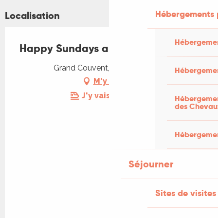
Hébergements 
Localisation
Hébergemen
Happy Sundays au Grand Couvent
Grand Couvent, 46500 Gramat
Hébergemen
M'y rendre
J'y vais en train !
Hébergement
des Chevau
Hébergement
Séjourner
Sites de visites