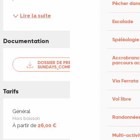
Pêcher dans
Lire la suite
Escalade
Spéléologie
Documentation
Accrobranch
parcours ac
DOSSIER DE PRESSE HAPPY
SUNDAYS_COMPRESSED
Via Ferrata
Tarifs
Vol libre
Tarifs 2026
Général
Randonnées
Hors boisson
À partir de
26,00 €
Multi-activi