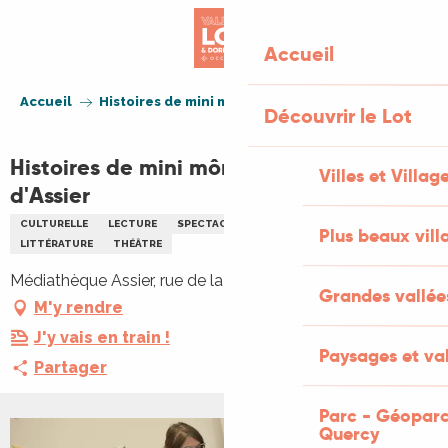
Aller
au
Accueil
contenu
principal
Accueil
Histoires de mini mômes ! Médiathèque d'Assier
Découvrir le Lot
Histoires de mini mômes ! Médiathèque
Villes et Villag
d'Assier
CULTURELLE
LECTURE
SPECTACLE
ENFANTS
FAMILLE
Plus beaux vill
LITTÉRATURE
THÉÂTRE
Médiathèque Assier, rue de la Pierre Levée, 46320 Assier
Grandes vallée
M'y rendre
J'y vais en train !
Paysages et val
Partager
Parc - Géoparc
Quercy