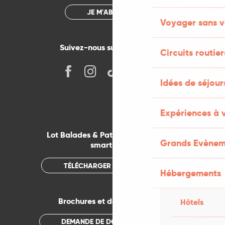
JE M'ABONNE
Voyager sans v
Suivez-nous sur les réseaux !
Circuits routier
Idées de séjou
Expériences à 
Lot Balades & Patrimoines sur votre
Grands Evènem
smartphone
TÉLÉCHARGER L'APPLICATION
Hébergements
Brochures et documentations
Hôtels
DEMANDE DE DOCUMENTATION