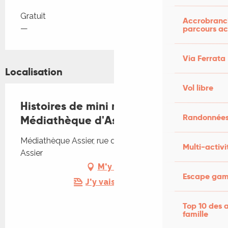
Tarifs 2026
Gratuit
Accrobranch
parcours ac
—
Via Ferrata
Localisation
Vol libre
Histoires de mini mômes !
Randonnées
Médiathèque d'Assier
Médiathèque Assier, rue de la Pierre Levée, 46320
Multi-activi
Assier
M'y rendre
Escape game
J'y vais en train !
Top 10 des a
famille