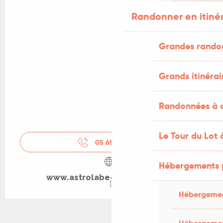
Randonner en itiné
Grandes rando
Grands itinérai
Randonnées à c
Le Tour du Lot 
05 65 64 81
▒▒
Hébergements 
www.astrolabe-grand-figeac.fr
Hébergemen