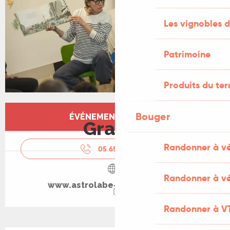
Les vignobles d
Patrimoine
Produits du ter
Ouverture et coordonnées
Bouger
ÉVÉNEMENT TERMINÉ
Gratuit
Randonner à v
05 65 64 81
▒▒
Randonner à vé
www.astrolabe-grand-figeac.fr
Randonner à V