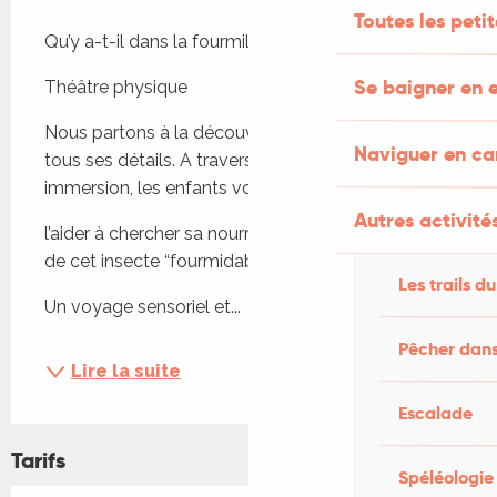
Description
Toutes les peti
Qu’y a-t-il dans la fourmilière ?
Se baigner en e
Théâtre physique
Nous partons à la découverte de la fourmi dans 
Naviguer en c
tous ses détails. A travers un parcours en 
immersion, les enfants vont pouvoir l’approcher,
Autres activités
l’aider à chercher sa nourriture et vivre la journée 
de cet insecte “fourmidable” !
Les trails du
Un voyage sensoriel et...
Pêcher dans
Lire la suite
Escalade
Tarifs
Spéléologie