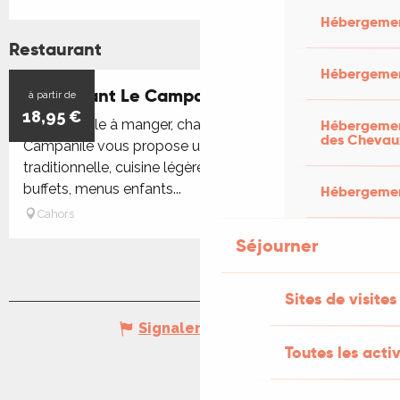
Hébergemen
Restaurant
Hébergemen
Restaurant Le Campanile
à partir de
18,95
€
Hébergement
Dans la salle à manger, chaleureusement décorée, le
des Chevau
Campanile vous propose une cuisine régionale ou
traditionnelle, cuisine légère ou familiale. Formules-
buffets, menus enfants...
Hébergement
Cahors
Séjourner
Sites de visites
Signaler une erreur
Toutes les activ