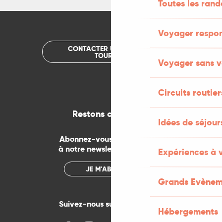
Toutes les ran
Voyager respo
CONTACTER UN OFFICE DE
TOURISME
Voyager sans v
Circuits routier
Restons connectés
Idées de séjou
Abonnez-vous gratuitement
à notre newsletter mensuelle
Expériences à 
JE M'ABONNE
Grands Evènem
Suivez-nous sur les réseaux !
Hébergements