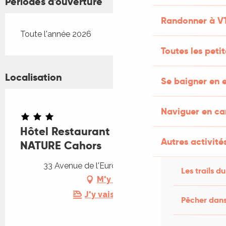
Périodes d'ouverture
Randonner à V
Toute l'année 2026
Toutes les peti
Localisation
Se baigner en e
Naviguer en c
Hôtel Restaurant Campanile
Autres activités
NATURE Cahors
33 Avenue de l'Europe, 46000 Cahors
Les trails du
M'y rendre
J'y vais en train !
Pêcher dans