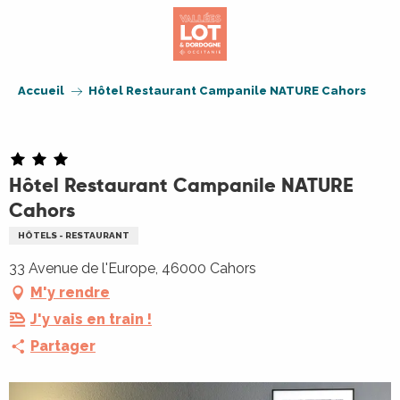
Aller
au
contenu
principal
Accueil
Hôtel Restaurant Campanile NATURE Cahors
Hôtel Restaurant Campanile NATURE
Cahors
HÔTELS - RESTAURANT
33 Avenue de l'Europe, 46000 Cahors
M'y rendre
J'y vais en train !
Partager