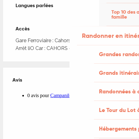
Langues parlées
Langues parlées
Top 10 des a
famille
Accès
Accès
Randonner en itiné
Gare Ferroviaire : Cahors à 3km
Arrêt liO Car : CAHORS - MAEC à 289m
Grandes rando
Grands itinérai
Avis
Avis
Randonnées à c
Le Tour du Lot 
Hébergements 