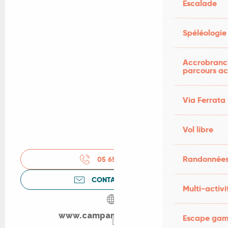
Escalade
Spéléologie
Accrobranch
parcours ac
Via Ferrata
Vol libre
Randonnées
05 65 22 20
▒▒
CONTACTEZ-NOUS
Multi-activi
www.campanile-cahors.fr
Escape game