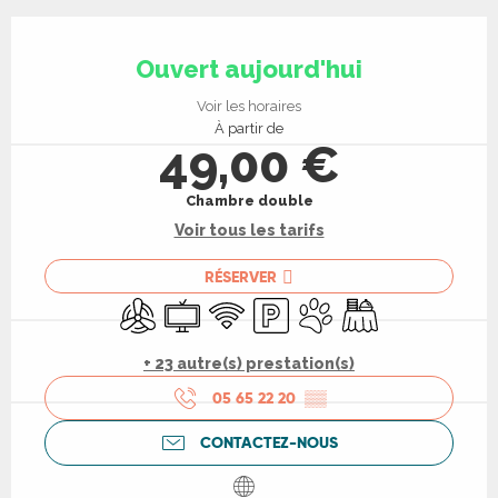
Ouverture et coordonnées
Ouvert aujourd'hui
Voir les horaires
À partir de
49,00 €
Chambre double
Voir tous les tarifs
RÉSERVER
Air conditionné
Télévision
WiFi
Parking
Animaux acceptés
Banquet
+ 23 autre(s) prestation(s)
05 65 22 20
▒▒
CONTACTEZ-NOUS