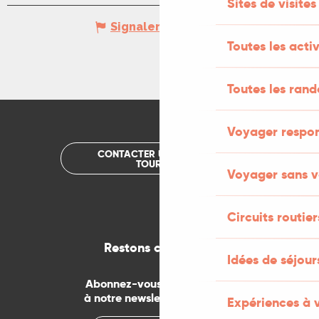
Sites de visites
Signaler une erreur
Toutes les activ
Toutes les ran
Voyager respo
CONTACTER UN OFFICE DE
TOURISME
Voyager sans v
Circuits routier
Restons connectés
Idées de séjou
Abonnez-vous gratuitement
à notre newsletter mensuelle
Expériences à 