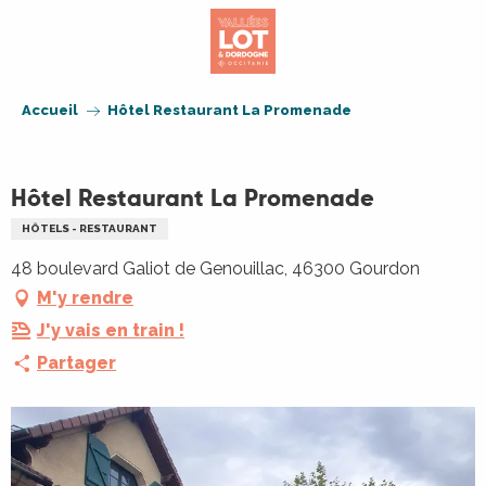
Aller
au
contenu
principal
Accueil
Hôtel Restaurant La Promenade
Hôtel Restaurant La Promenade
HÔTELS - RESTAURANT
48 boulevard Galiot de Genouillac, 46300 Gourdon
M'y rendre
J'y vais en train !
Partager