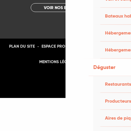
VOIR NOS BROCHURES
Bateaux hab
Hébergement
-
-
-
-
PLAN DU SITE
ESPACE PRO
PRESSE
PHOTOTHÈQUE
Hébergemen
-
MENTIONS LÉGALES
CGU
Déguster
Restaurants
Producteurs
Aires de pi