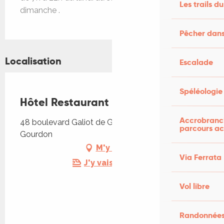
Les trails du
dimanche .
Pêcher dans
Localisation
Escalade
Spéléologie
Hôtel Restaurant La Promenade
Accrobranch
48 boulevard Galiot de Genouillac, 46300
parcours ac
Gourdon
M'y rendre
Via Ferrata
J'y vais en train !
Vol libre
Randonnées