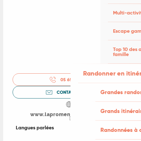
Multi-activi
Escape game
Top 10 des a
famille
Randonner en itiné
05 65 37 11
▒▒
Grandes rando
CONTACTEZ-NOUS
Grands itinérai
www.lapromenade-gourdon.fr
Langues parlées
Langues parlées
Randonnées à c