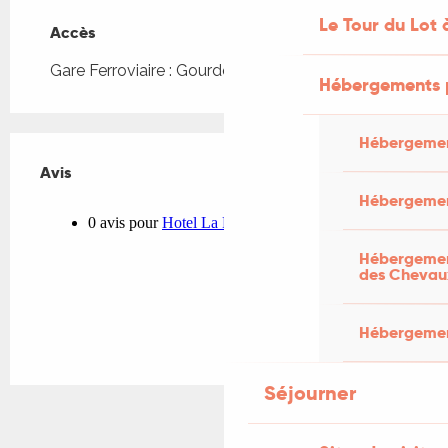
Le Tour du Lot 
Accès
Accès
Gare Ferroviaire : Gourdon à 1km
Hébergements 
Hébergemen
Avis
Avis
Hébergemen
Hébergement
des Chevau
Hébergement
Séjourner