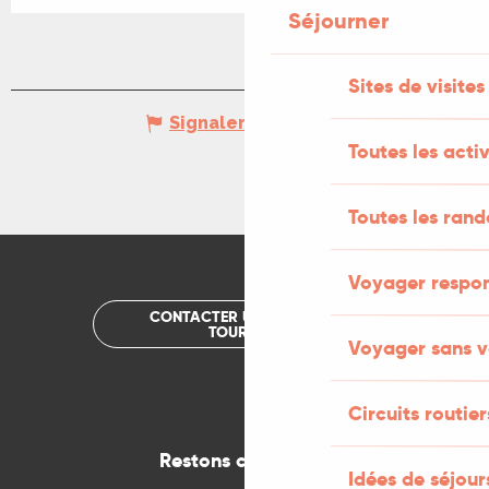
Séjourner
Sites de visites
Signaler une erreur
Toutes les activ
Toutes les ran
Voyager respo
CONTACTER UN OFFICE DE
TOURISME
Voyager sans v
Circuits routier
Restons connectés
Idées de séjou