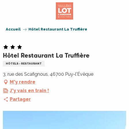
Aller
au
contenu
principal
Accueil
Hôtel Restaurant La Truffière
Hôtel Restaurant La Truffière
HÔTELS - RESTAURANT
3, rue des Scafignous, 46700 Puy-l'Évêque
M'y rendre
J'y vais en train !
Partager