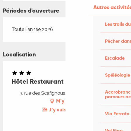
Autres activités
Périodes d'ouverture
Les trails du
Toute l'année 2026
Pêcher dans
Localisation
Escalade
Spéléologie
Hôtel Restaurant La Truffière
Accrobranch
3, rue des Scafignous, 46700 Puy-l'Évêque
parcours ac
M'y rendre
J'y vais en train !
Via Ferrata
Vol libre