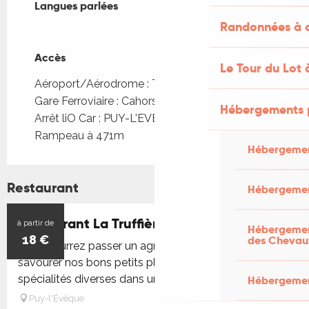
Langues parlées
Langues parlées
Randonnées à c
Accès
Accès
Le Tour du Lot 
Aéroport/Aérodrome : Toulouse à 120km
Gare Ferroviaire : Cahors à 35km
Hébergements 
Arrêt liO Car : PUY-L'EVEQUE - Place du
Rampeau à 471m
Hébergemen
Restaurant
Hébergemen
Restaurant La Truffière
à partir de
Hébergement
18
€
des Chevau
Vous pourrez passer un agréable moment et aussi
savourer nos bons petits plats, ainsi que nos
spécialités diverses dans un cadre chaleureux.
Hébergement
Puy-l'Évêque