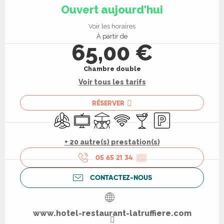
Ouvert aujourd'hui
Voir les horaires
À partir de
65,00 €
Chambre double
Voir tous les tarifs
RÉSERVER
Air conditionné
Télévision
Terrasse
WiFi
Bar / Buvette
Parking
+ 20 autre(s) prestation(s)
05 65 21 34
▒▒
CONTACTEZ-NOUS
www.hotel-restaurant-latruffiere.com