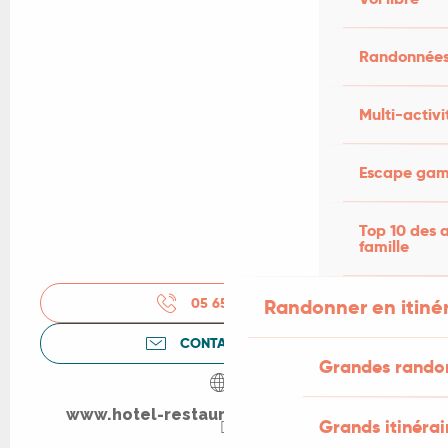
Randonnées
Multi-activi
Escape game
Top 10 des a
famille
Randonner en itiné
05 65 21 34
▒▒
CONTACTEZ-NOUS
Grandes rando
www.hotel-restaurant-latruffiere.com
Grands itinérai