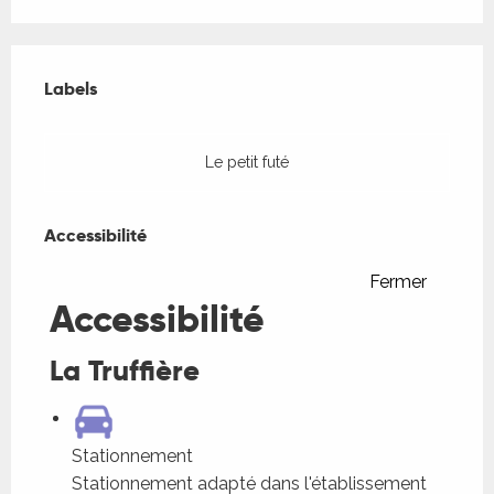
Offres de prestations
Labels
Labels
Le petit futé
Accessibilité
Accessibilité
Fermer
Accessibilité
La Truffière
Stationnement
Stationnement adapté dans l'établissement