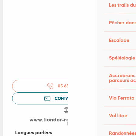
Les trails du
Pêcher dans
Escalade
Spéléologie
Accrobranch
parcours ac
05 65 33 62
▒▒
Via Ferrata
CONTACTEZ-NOUS
Vol libre
www.liondor-rocamadour.com
Langues parlées
Langues parlées
Randonnées