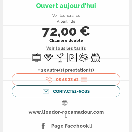
Ouvert aujourd'hui
Voir les horaires
À partir de
72,00 €
Chambre double
Voir tous les tarifs
Télévision
WiFi
Bar / Buvette
Parking
Animaux acceptés
Banquet
+ 23 autre(s) prestation(s)
05 65 33 62
▒▒
CONTACTEZ-NOUS
www.liondor-rocamadour.com
Page Facebook