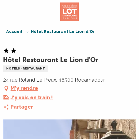
Aller
au
contenu
principal
Accueil
Hôtel Restaurant Le Lion d'Or
Hôtel Restaurant Le Lion d'Or
HÔTELS - RESTAURANT
24 rue Roland Le Preux, 46500 Rocamadour
M'y rendre
J'y vais en train !
Partager