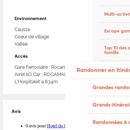
Multi-activi
Environnement
Environnement
Causse
Escape game
Coeur de village
Vallée
Top 10 des a
famille
Accès
Accès
Gare Ferroviaire : Rocamadour - Padirac à 4km
Randonner en itiné
Arrêt liO Car : ROCAMADOUR - Bourg
L'Hospitalet à 834m
Grandes rando
Grands itinérai
Avis
Avis
Randonnées à c