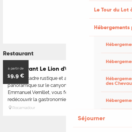
Le Tour du Lot 
Hébergements 
Hébergemen
Restaurant
Hébergemen
Restaurant Le Lion d'Or
à partir de
19,9
€
Dans un cadre rustique et agréable avec une vue
Hébergement
des Chevau
panoramique sur le canyon de l'Alzou, Le chef,
Emmanuel Vernillet, vous fera découvrir ou
redécouvrir la gastronomie et les...
Hébergement
Rocamadour
Séjourner