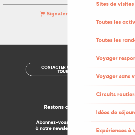
Sites de visites
Signaler une erreur
Toutes les activ
Toutes les ran
Voyager respo
CONTACTER UN OFFICE DE
TOURISME
Voyager sans v
Circuits routier
Restons connectés
Idées de séjou
Abonnez-vous gratuitement
à notre newsletter mensuelle
Expériences à 