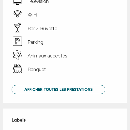
Télévision
WiFi
Bar / Buvette
Parking
Animaux acceptés
Banquet
AFFICHER TOUTES LES PRESTATIONS
Offres de prestations
Labels
Labels