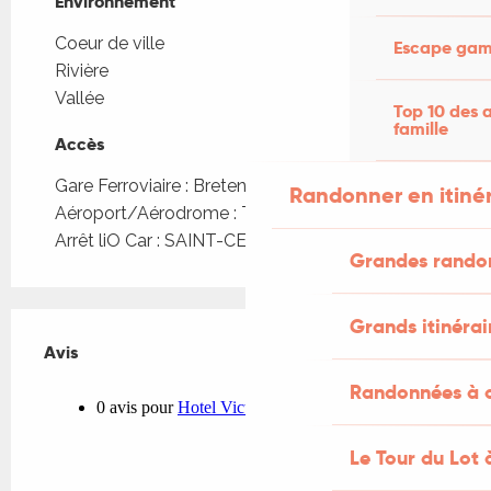
Environnement
Environnement
Coeur de ville
Escape game
Rivière
Vallée
Top 10 des a
famille
Accès
Accès
Gare Ferroviaire : Bretenoux à 7km
Randonner en itiné
Aéroport/Aérodrome : Toulouse à 200km
Arrêt liO Car : SAINT-CERE - Bourg à 146m
Grandes rando
Grands itinérai
Avis
Avis
Randonnées à c
Le Tour du Lot 