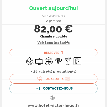
Ouverture et coordonnées
Ouvert aujourd'hui
Voir les horaires
À partir de
82,00 €
Chambre double
Voir tous les tarifs
RÉSERVER
Air conditionné
Télévision
Terrasse
WiFi
Bar / Buvette
Parking
+ 26 autre(s) prestation(s)
05 65 38 16
▒▒
CONTACTEZ-NOUS
www.hotel-victor-hugo.fr