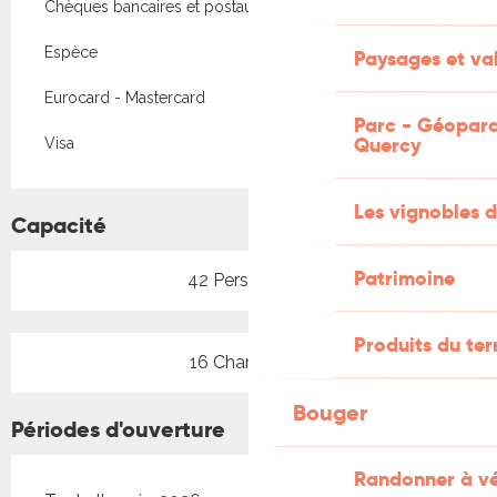
Chèques bancaires et postaux
Espèce
Paysages et val
Eurocard - Mastercard
Parc - Géoparc
Quercy
Visa
Les vignobles d
Capacité
Patrimoine
42 Personne(s)
Produits du ter
16 Chambre(s)
Bouger
Périodes d'ouverture
Randonner à v