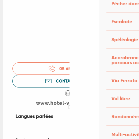
Pêcher dans
Escalade
Spéléologie
Accrobranch
parcours ac
05 65 38 16
▒▒
Via Ferrata
CONTACTEZ-NOUS
Vol libre
www.hotel-victor-hugo.fr
Langues parlées
Langues parlées
Randonnées
Multi-activi