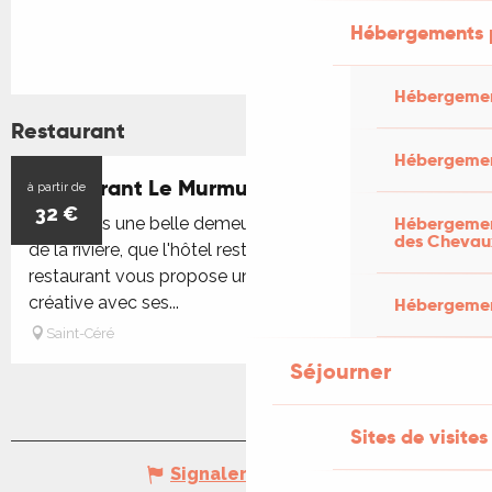
Hébergements 
Hébergemen
Restaurant
Hébergemen
Restaurant Le Murmure
à partir de
32
€
Hébergement
C’est dans une belle demeure à colombage, au bord
des Chevau
de la rivière, que l'hôtel restaurant vous accueille. Le
restaurant vous propose une cuisine raffinée et
créative avec ses...
Hébergement
Saint-Céré
Séjourner
Sites de visites
Signaler une erreur