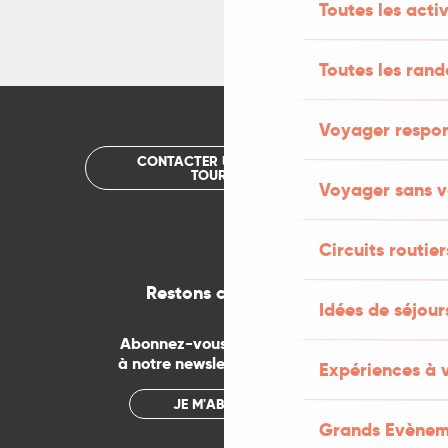
Toutes les activ
Toutes les ran
Voyager respo
CONTACTER UN OFFICE DE
TOURISME
Voyager sans v
Circuits routier
Restons connectés
Idées de séjou
Abonnez-vous gratuitement
à notre newsletter mensuelle
Expériences à 
JE M'ABONNE
Grands Evènem