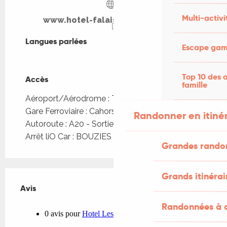
Multi-activi
www.hotel-falaises-bouzies46.fr
Langues parlées
Langues parlées
Escape game
Top 10 des a
Accès
Accès
famille
Aéroport/Aérodrome : Toulouse à 120km
Gare Ferroviaire : Cahors à 28km
Randonner en itiné
Autoroute : A20 - Sortie 57 ou 58 à 20km
Arrêt liO Car : BOUZIES - Pont à 260m
Grandes rando
Grands itinérai
Avis
Avis
Randonnées à c