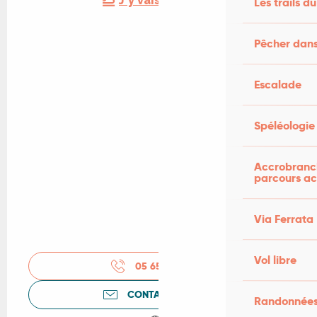
J'y vais en train !
Les trails du
Pêcher dans
Escalade
Spéléologie
Accrobranch
parcours ac
Via Ferrata
Vol libre
05 65 31 26
▒▒
CONTACTEZ-NOUS
Randonnées