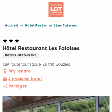
Aller
au
contenu
principal
Accueil
Hôtel Restaurant Les Falaises
Hôtel Restaurant Les Falaises
HÔTELS - RESTAURANT
245 route touristique, 46330 Bouziès
M'y rendre
J'y vais en train !
Partager