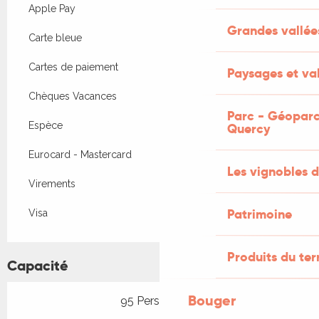
Apple Pay
Grandes vallée
Carte bleue
Cartes de paiement
Paysages et val
Chèques Vacances
Parc - Géoparc
Espèce
Quercy
Eurocard - Mastercard
Les vignobles d
Virements
Patrimoine
Visa
Produits du ter
Capacité
Bouger
95 Personne(s)