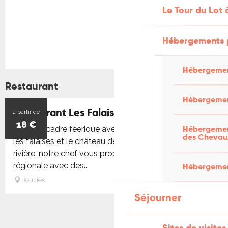
Le Tour du Lot 
Hébergements 
Hébergemen
Restaurant
Hébergemen
Restaurant Les Falaises
à partir de
18
€
Hébergement
Dans un cadre féerique avec une vue imprenable sur
des Chevau
les falaises et le château des Anglais, au bord de la
rivière, notre chef vous propose une cuisine typique
régionale avec des...
Hébergement
Bouziès
Séjourner
Sites de visites