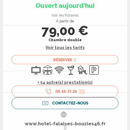
Ouvert aujourd'hui
Voir les horaires
À partir de
79,00 €
Chambre double
Voir tous les tarifs
RÉSERVER
Télévision
Terrasse
WiFi
Bar / Buvette
Jeux pour enfants / Espa
Parking
+ 54 autre(s) prestation(s)
05 65 31 26
▒▒
CONTACTEZ-NOUS
www.hotel-falaises-bouzies46.fr