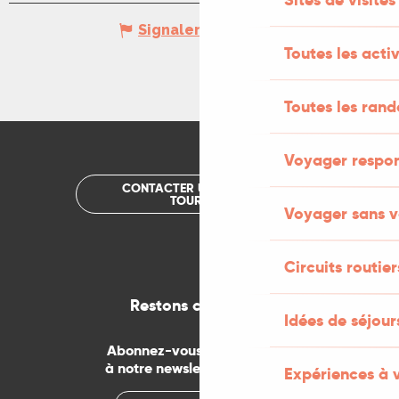
Signaler une erreur
Toutes les activ
Toutes les ran
Voyager respo
CONTACTER UN OFFICE DE
TOURISME
Voyager sans v
Circuits routier
Restons connectés
Idées de séjou
Abonnez-vous gratuitement
à notre newsletter mensuelle
Expériences à 