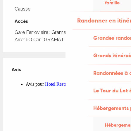
famille
Causse
Randonner en itiné
Accès
Accès
Gare Ferroviaire : Gramat à 421m
Grandes rando
Arrêt liO Car : GRAMAT - Bourg à 723m
Grands itinérai
Avis
Avis
Randonnées à c
Le Tour du Lot 
Hébergements 
Hébergemen