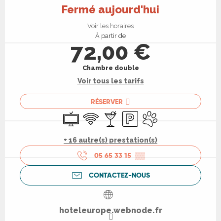
Fermé aujourd'hui
Voir les horaires
À partir de
72,00 €
Chambre double
Voir tous les tarifs
RÉSERVER
Télévision
WiFi
Bar / Buvette
Parking
Animaux acceptés
+ 16 autre(s) prestation(s)
05 65 33 15
▒▒
CONTACTEZ-NOUS
hoteleurope.webnode.fr