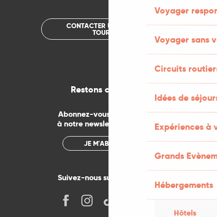
Voyager respo
CONTACTER UN OFFICE DE
TOURISME
Voyager sans v
Circuits routier
Restons connectés
Idées de séjou
Abonnez-vous gratuitement
à notre newsletter mensuelle
Expériences à 
JE M'ABONNE
Grands Evènem
Suivez-nous sur les réseaux !
Hébergements
Hôtels