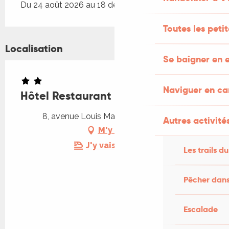
Du 24 août 2026 au 18 décembre 2026
Toutes les peti
Localisation
Se baigner en e
Naviguer en c
Hôtel Restaurant L'Europe
8, avenue Louis Mazet, 46500 Gramat
Autres activités
M'y rendre
J'y vais en train !
Les trails du
Pêcher dans
Escalade