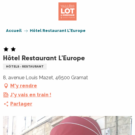
Aller
au
contenu
principal
Accueil
Hôtel Restaurant L'Europe
Hôtel Restaurant L'Europe
HÔTELS - RESTAURANT
8, avenue Louis Mazet, 46500 Gramat
M'y rendre
J'y vais en train !
Partager