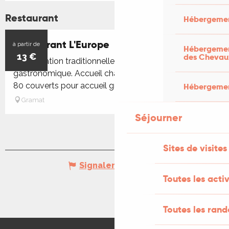
Restaurant
Hébergemen
Restaurant L'Europe
à partir de
Hébergement
13
€
des Chevau
"Restauration traditionnelle, familiale et
gastronomique. Accueil chaleureux. Grande salle de
80 couverts pour accueil groupe."
Hébergement
Gramat
Séjourner
Sites de visites
Signaler une erreur
Toutes les activ
Toutes les ran