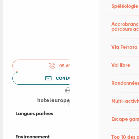
Spéléologie
Accrobranch
parcours ac
Via Ferrata
Vol libre
05 65 33 15
▒▒
CONTACTEZ-NOUS
Randonnées
hoteleurope.webnode.fr
Multi-activi
Langues parlées
Langues parlées
Escape game
Environnement
Environnement
Top 10 des a