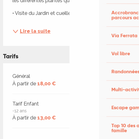
les différentes plantes qu’elle y cultive.
Accrobranch
• Visite du Jardin et cueillette...
parcours ac
Lire la suite
Via Ferrata
Vol libre
Tarifs
Randonnées
Tarifs 2026
Général
À partir de
18,00 €
Multi-activi
Tarif Enfant
Escape game
-12 ans
À partir de
13,00 €
Top 10 des a
famille