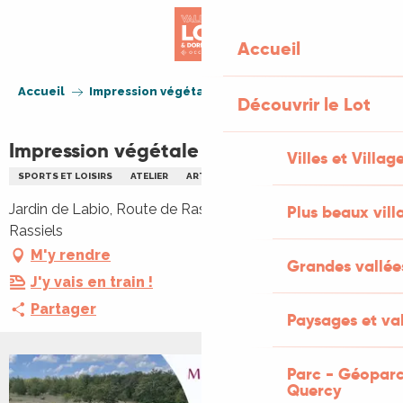
Aller
au
Accueil
contenu
principal
Accueil
Impression végétale : atelier Tatakizomé
Découvrir le Lot
Impression végétale : atelier Tatakizomé
Villes et Villag
SPORTS ET LOISIRS
ATELIER
ARTISANAT
PLEIN AIR
Jardin de Labio, Route de Rassiels, 46090 Trespoux-
Plus beaux vill
Rassiels
M'y rendre
Grandes vallée
J'y vais en train !
Partager
Paysages et val
Parc - Géoparc
Quercy