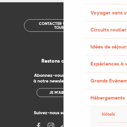
Voyager sans v
CONTACTER UN OFFICE DE
TOURISME
Circuits routier
Idées de séjou
Restons connectés
Expériences à 
Abonnez-vous gratuitement
Grands Evènem
à notre newsletter mensuelle
JE M'ABONNE
Hébergements
Suivez-nous sur les réseaux !
Hôtels