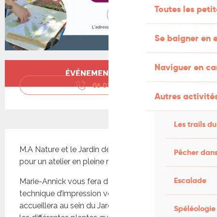
Toutes les peti
Se baigner en e
Ouverture et coordonnées
Naviguer en c
ÉVÉNEMENT TERMINÉ
06 01 72 89
▒▒
Autres activités
Les trails du
Description
M.A Nature et le Jardin de Labio vous invitent 
Pêcher dans
pour un atelier en pleine nature.
Escalade
Marie-Annick vous fera découvrir le Tatakizomé, 
technique d’impression végétale, et Anaïs vous 
accueillera au sein du Jardin et vous présentera 
Spéléologie