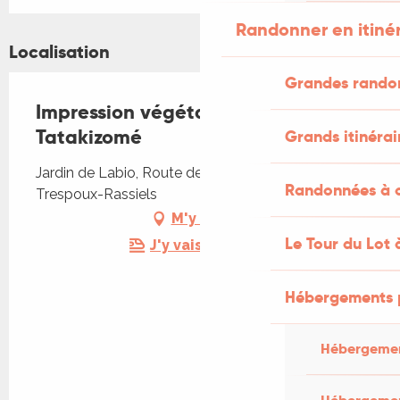
Randonner en itiné
Localisation
Grandes rando
Impression végétale : atelier
Tatakizomé
Grands itinérai
Jardin de Labio, Route de Rassiels, 46090
Randonnées à c
Trespoux-Rassiels
M'y rendre
Le Tour du Lot 
J'y vais en train !
Hébergements 
Hébergemen