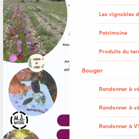
Les vignobles d
Patrimoine
Produits du ter
Bouger
Randonner à v
Randonner à vé
Randonner à V