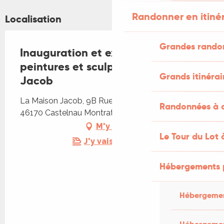
Randonner en itiné
Localisation
Grandes rando
Inauguration et exposition de
peintures et sculptures à la Maison
Grands itinérai
Jacob
La Maison Jacob, 9B Rue Étienne Lacavalerie,
Randonnées à c
46170 Castelnau Montratier-Sainte Alauzie
M'y rendre
Le Tour du Lot 
J'y vais en train !
Hébergements 
Hébergemen