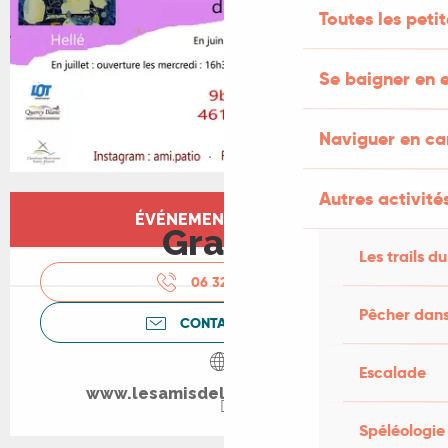
Toutes les peti
Se baigner en e
Naviguer en c
Autres activités
Ouverture et coordonnées
ÉVÉNEMENT TERMINÉ
Gratuit
Les trails du
06 32 16 55
▒▒
Pêcher dans
CONTACTEZ-NOUS
Escalade
www.lesamisdelamaisonjacob.fr
Spéléologie