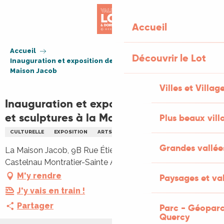
Aller
au
Accueil
contenu
principal
Accueil
Découvrir le Lot
Inauguration et exposition de peintures et sculptures à la
Maison Jacob
Villes et Villag
Inauguration et exposition de peintures
et sculptures à la Maison Jacob
Plus beaux vill
CULTURELLE
EXPOSITION
ARTS
PEINTURE
SCULPTURE
Grandes vallée
La Maison Jacob, 9B Rue Étienne Lacavalerie, 46170
Castelnau Montratier-Sainte Alauzie
M'y rendre
Paysages et val
J'y vais en train !
Partager
Parc - Géoparc
Quercy