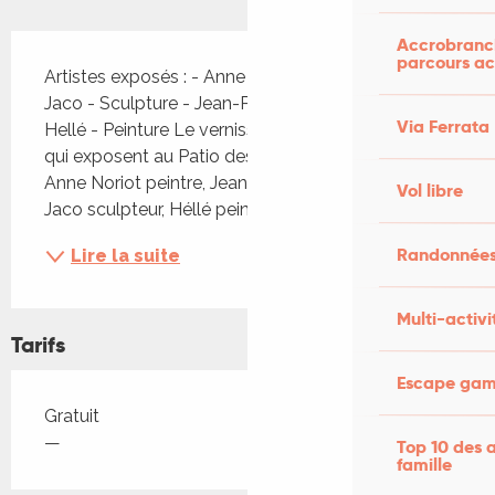
Description
Accrobranch
parcours ac
Artistes exposés : - Anne Noriot-Lewy - Peinture - 
Jaco - Sculpture - Jean-Pierre Traisnel - Peinture - 
Via Ferrata
Hellé - Peinture Le vernissage de quatre artistes 
qui exposent au Patio des Arts en juin et juillet : 
Anne Noriot peintre, Jean-Pierre Traisnel peintre, 
Vol libre
Jaco sculpteur, Héllé peintre. Des...
Randonnées
Lire la suite
Multi-activi
Tarifs
Escape game
Tarifs 2026
Gratuit
—
Top 10 des a
famille