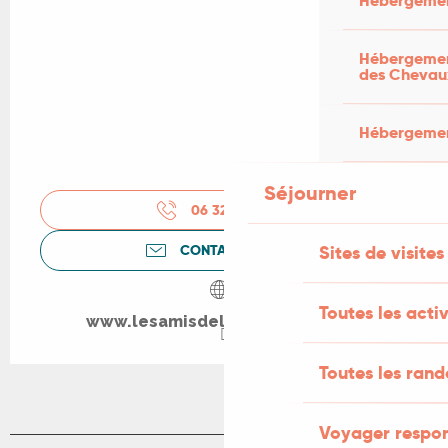
Hébergemen
Hébergement
des Chevau
Hébergement
Séjourner
06 32 16 55
▒▒
Sites de visites
CONTACTEZ-NOUS
Toutes les activ
www.lesamisdelamaisonjacob.fr
Toutes les ran
Voyager respo