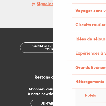
Signaler une erreur
Voyager sans v
Circuits routier
Idées de séjou
CONTACTER UN OFFICE DE
TOURISME
Expériences à 
Grands Evènem
Restons connectés
Hébergements
Abonnez-vous gratuitement
à notre newsletter mensuelle
Hôtels
JE M'ABONNE