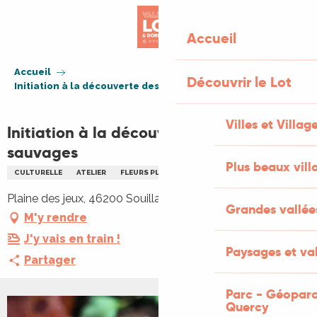
Aller
au
Accueil
contenu
principal
Accueil
Découvrir le Lot
Initiation à la découverte des plantes sauvages
Villes et Villag
Initiation à la découverte des plantes
sauvages
Plus beaux vill
CULTURELLE
ATELIER
FLEURS PLANTES
GASTRONOMIE
Plaine des jeux, 46200 Souillac
Grandes vallée
M'y rendre
J'y vais en train !
Paysages et val
Partager
Parc - Géoparc
Quercy