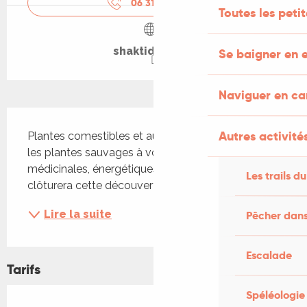
06 31 63 52
▒▒
Toutes les peti
shaktidoula.fr
Se baigner en e
Naviguer en c
Description
Autres activités
Plantes comestibles et autres usages Découvrez 
les plantes sauvages à vos pieds : comestibles, 
médicinales, énergétiques... Une dégustation 
Les trails du
clôturera cette découverte Sur réservation
Lire la suite
Pêcher dans
Escalade
Tarifs
Spéléologie