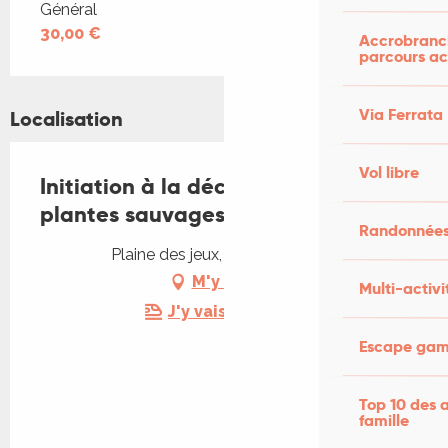
Tarifs 2026
Général
30,00 €
Accrobranch
parcours ac
Via Ferrata
Localisation
Vol libre
Initiation à la découverte des
plantes sauvages
Randonnées
Plaine des jeux, 46200 Souillac
M'y rendre
Multi-activi
J'y vais en train !
Escape game
Top 10 des a
famille