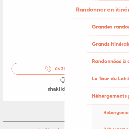
Randonner en itiné
Grandes rando
Grands itinérai
Randonnées à c
06 31 63 52
▒▒
Le Tour du Lot 
shaktidoula.fr
Hébergements 
Hébergemen