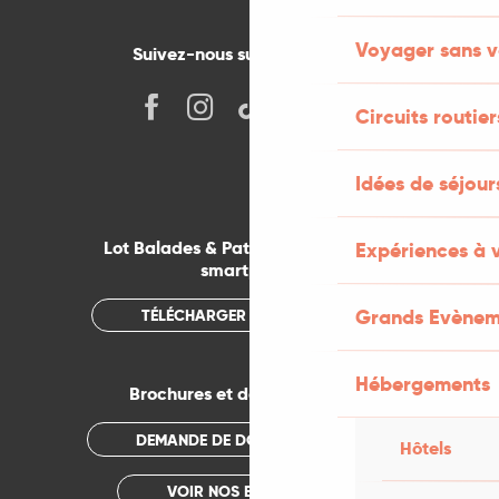
Voyager sans v
Suivez-nous sur les réseaux !
Circuits routier
Idées de séjou
Lot Balades & Patrimoines sur votre
Expériences à 
smartphone
Grands Evènem
TÉLÉCHARGER L'APPLICATION
Hébergements
Brochures et documentations
DEMANDE DE DOCUMENTATION
Hôtels
VOIR NOS BROCHURES