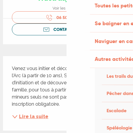
Toutes les peti
Voir les horaires
06 50 93 76
▒▒
Se baigner en e
CONTACTEZ-NOUS
Naviguer en c
Autres activités
Description
Venez vous initier et découvrir en famille le Tir à 
l’Arc (à partir de 10 ans), Séances d’une 1h30 
Les trails du
d’initiation et de découverte du Tir à L’arc en 
famille, pour tous à partir de 10 ans, Les enfants 
Pêcher dans
mineurs seuls ne sont pas acceptés. Sur 
inscription obligatoire.
Escalade
Lire la suite
Spéléologie