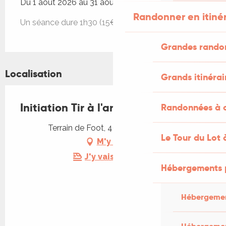
Du 1 août 2026 au 31 août 2026
Randonner en itiné
Un séance dure 1h30 (15€).
Grandes rando
Localisation
Grands itinérai
Initiation Tir à l'arc
Randonnées à c
Terrain de Foot, 46700 Vire-sur-Lot
Le Tour du Lot 
M'y rendre
J'y vais en train !
Hébergements 
Hébergemen