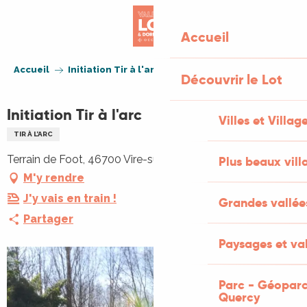
Aller
au
Accueil
contenu
principal
Accueil
Initiation Tir à l'arc
Découvrir le Lot
Initiation Tir à l'arc
Villes et Villag
TIR À L’ARC
Terrain de Foot, 46700 Vire-sur-Lot
Plus beaux vill
M'y rendre
J'y vais en train !
Grandes vallée
Partager
Paysages et val
Parc - Géoparc
Quercy