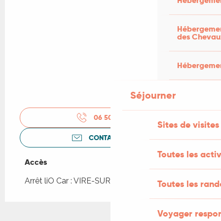
Hébergemen
Hébergement
des Chevau
Hébergement
Séjourner
06 50 93 76
▒▒
Sites de visites
CONTACTEZ-NOUS
Toutes les activ
Accès
Accès
Arrêt liO Car : VIRE-SUR-LOT - Bourg à 2km
Toutes les ran
Voyager respo