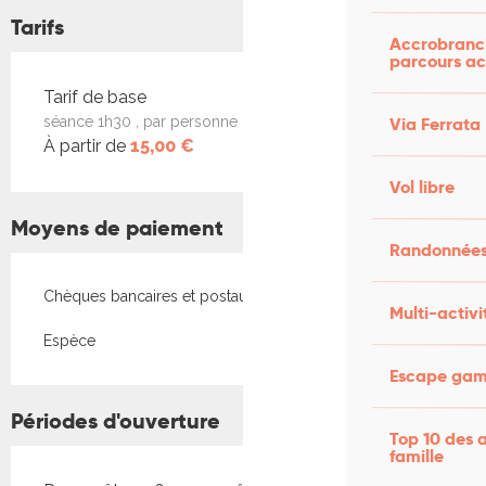
Tarifs
Accrobranch
parcours ac
Tarifs 2026
Tarif de base
Via Ferrata
séance 1h30 , par personne
À partir de
15,00 €
Vol libre
Moyens de paiement
Randonnées
Chèques bancaires et postaux
Multi-activi
Espèce
Escape game
Périodes d'ouverture
Top 10 des a
famille