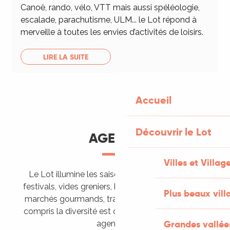
Canoë, rando, vélo, VTT mais aussi spéléologie,
escalade, parachutisme, ULM... le Lot répond à
merveille à toutes les envies d’activités de loisirs.
LIRE LA SUITE
Accueil
Découvrir le Lot
AGENDA
Villes et Villag
Le Lot illumine les saisons de ses animations :
festivals, vides greniers, brocantes, fêtes votives,
Plus beaux vill
marchés gourmands, trails sportifs… Vous l’aurez
compris la diversité est de mise, alors tous à vos
Grandes vallée
agendas !