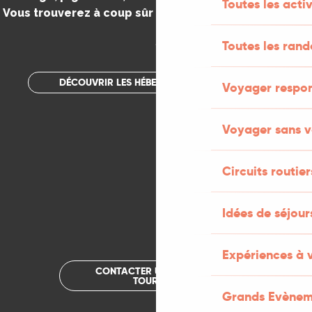
Toutes les activ
Vous trouverez à coup sûr votre bonheur dans le Lot.
.
Toutes les ran
DÉCOUVRIR LES HÉBERGEMENTS INSOLITES
Voyager respo
Voyager sans v
Circuits routier
Idées de séjou
Expériences à 
CONTACTER UN OFFICE DE
TOURISME
Grands Evènem