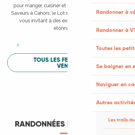
pour manger, cuisiner et s’amuser pendant Lot of
Randonner à vé
Saveurs à Cahors, le Lot sait vous mettre à l’aise en
vous invitant à des expériences sensorielles
Festival Lot of Saveurs
étonnantes !
Randonner à V
LIRE LA SUITE
Toutes les peti
TOUS LES FESTIVALS À
VENIR
Se baigner en e
Naviguer en c
Autres activités
Les trails du
RANDONNÉES ET ITINÉRANCE