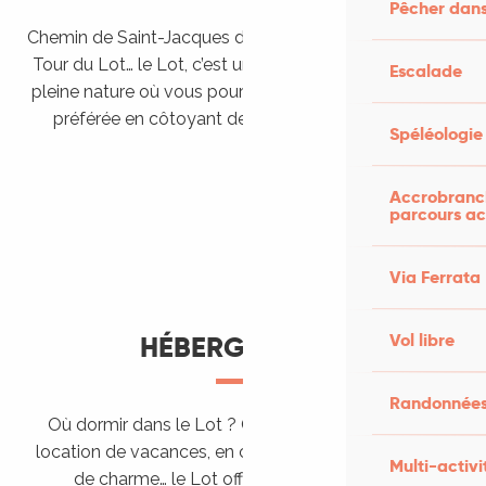
Pêcher dans
Chemin de Saint-Jacques de Compostelle, Véloroutes,
Tour du Lot… le Lot, c’est une véritable destination de
Escalade
pleine nature où vous pourrez pratiquer votre activité
préférée en côtoyant des paysages grandioses.
Spéléologie
Randonner en itinérance
Le Lot en car et en train
Balades et randonnées
Accrobranch
parcours ac
Via Ferrata
Vol libre
HÉBERGEMENTS
Randonnées
Où dormir dans le Lot ? Chez l’habitant, dans une
location de vacances, en camping, ou dans un hôtel
Multi-activi
de charme… le Lot offre des hébergements