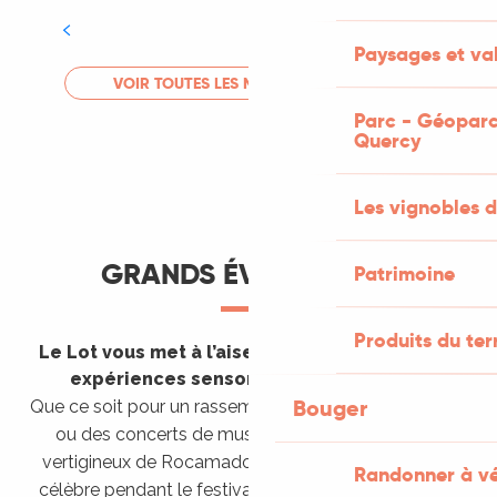
Tout l'agenda
Paysages et val
LIRE LA SUITE
VOIR TOUTES LES MANIFESTATIONS
Parc - Géoparc
Quercy
Les vignobles d
GRANDS ÉVÈNEMENTS
Patrimoine
Produits du ter
Le Lot vous met à l’aise en vous invitant à des
expériences sensorielles étonnantes !
Bouger
Que ce soit pour un rassemblement de montgolfières
ou des concerts de musique sacrée dans le site
vertigineux de Rocamadour, pour écouter un opéra
Randonner à v
célèbre pendant le festival de Saint-Céré ou encore