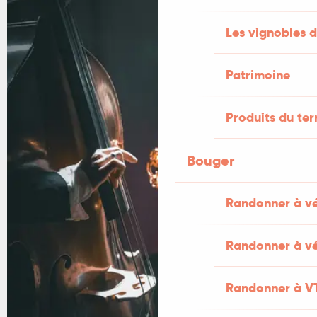
Les vignobles d
Patrimoine
Produits du ter
Bouger
Randonner à v
Randonner à vé
Randonner à V