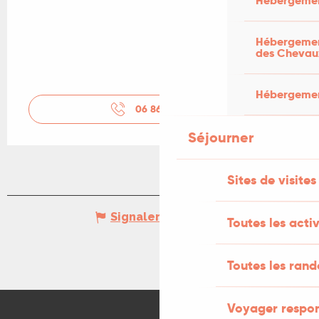
Hébergemen
Hébergement
des Chevau
Hébergement
06 86 47 88
▒▒
Séjourner
Sites de visites
Signaler une erreur
Toutes les activ
Toutes les ran
Voyager respo