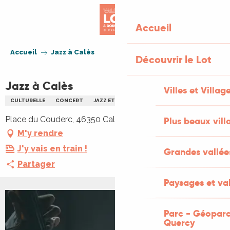
Aller
au
Accueil
contenu
principal
Accueil
Jazz à Calès
Découvrir le Lot
Jazz à Calès
Villes et Villag
CULTURELLE
CONCERT
JAZZ ET BLUES
MUSIQUE
Place du Couderc, 46350 Calès
Plus beaux vill
M'y rendre
J'y vais en train !
Grandes vallée
Partager
Paysages et val
Parc - Géoparc
Quercy