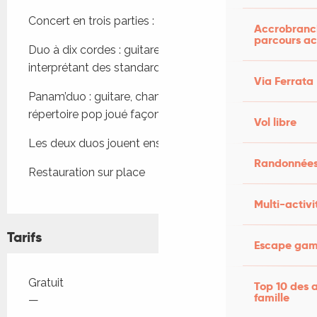
Description
Concert en trois parties :
Accrobranch
parcours ac
Duo à dix cordes : guitare et contrebasse, 
interprétant des standards jazz et sud-américains
Via Ferrata
Panam’duo : guitare, chant et accordéon, dans un 
répertoire pop joué façon jazz
Vol libre
Les deux duos jouent ensuite en quartet
Randonnées
Restauration sur place
Multi-activi
Tarifs
Escape game
Tarifs 2026
Gratuit
Top 10 des a
famille
—