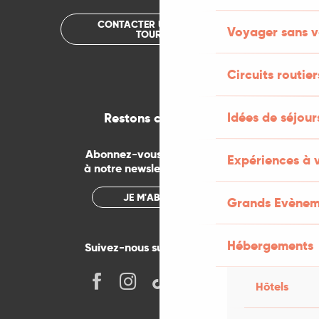
CONTACTER UN OFFICE DE
Voyager sans v
TOURISME
Circuits routier
Idées de séjou
Restons connectés
Abonnez-vous gratuitement
Expériences à 
à notre newsletter mensuelle
JE M'ABONNE
Grands Evènem
Hébergements
Suivez-nous sur les réseaux !
Hôtels