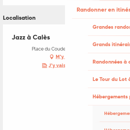
Randonner en itiné
Localisation
Grandes rando
Jazz à Calès
Grands itinérai
Place du Couderc, 46350 Calès
M'y rendre
Randonnées à c
J'y vais en train !
Le Tour du Lot 
Hébergements 
Hébergemen