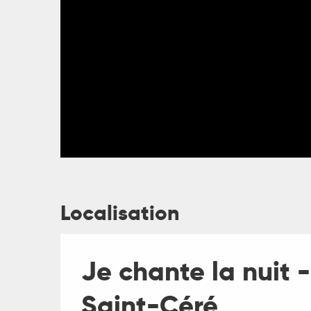
ages
es
es
Localisation
Je chante la nuit 
Saint-Céré