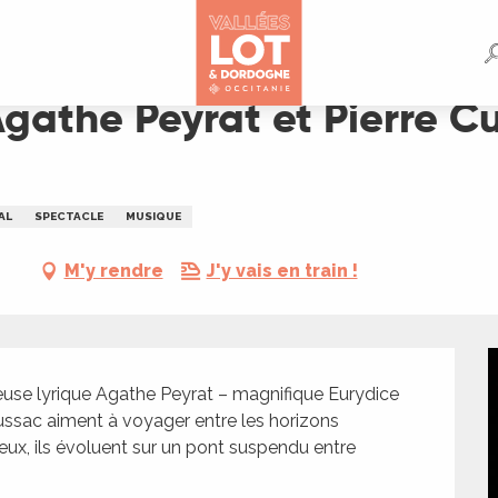
re Cussac - Festival Saint-Céré
Agathe Peyrat et Pierre Cu
AL
SPECTACLE
MUSIQUE
M'y rendre
J'y vais en train !
use lyrique Agathe Peyrat – magnifique Eurydice 
Cussac aiment à voyager entre les horizons 
eux, ils évoluent sur un pont suspendu entre 