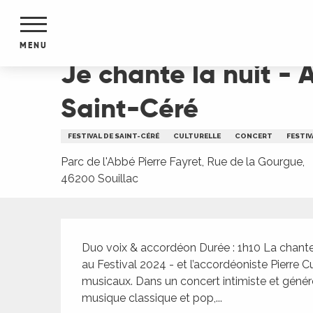
Aller
Accueil
Je chante la nuit - Agathe Peyrat et Pier
au
contenu
MENU
principal
Je chante la nuit - 
NTS
MENTS
Saint-Céré
S
URS
FESTIVAL DE SAINT-CÉRÉ
CULTURELLE
CONCERT
FESTIV
Parc de l'Abbé Pierre Fayret, Rue de la Gourgue,
46200 Souillac
du Lot
dans
s le
Description
Duo voix & accordéon Durée : 1h10 La chante
au Festival 2024 - et l’accordéoniste Pierre 
musicaux. Dans un concert intimiste et génér
e
musique classique et pop,...