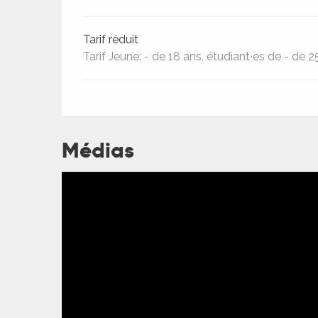
Tarif réduit
Tarif Jeune: - de 18 ans, étudiant∙es de - de 2
Médias