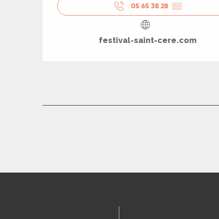
rs
05 65 38 28
▒▒
ns
festival-saint-cere.com
ue