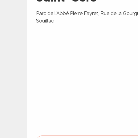
Parc de l'Abbé Pierre Fayret, Rue de la Gour
Souillac
R
ts