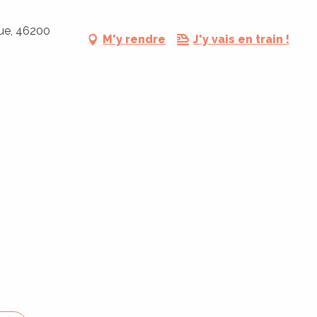
gue, 46200
M'y rendre
J'y vais en train !