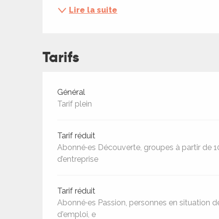
ches,
Lire la suite
 et
car
ues
Tarifs
a
ents
Tarifs 2026
Général
es
Tarif plein
ents
es
ités
Tarif réduit
Abonné∙es Découverte, groupes à partir de 
ames
d’entreprise
piste
Tarif réduit
 faire
Abonné∙es Passion, personnes en situation d
d'emploi, e