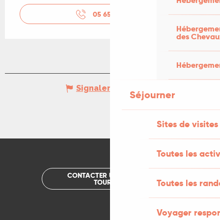
Hébergemen
05 65 50 05
▒▒
Hébergement
des Chevau
Hébergement
Signaler une erreur
Séjourner
Sites de visites
Toutes les activ
CONTACTER UN OFFICE DE
Toutes les ran
TOURISME
Voyager respo