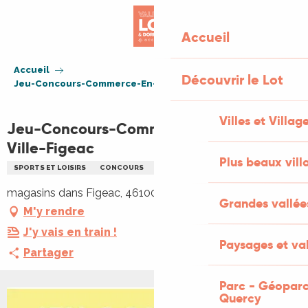
Aller
au
Accueil
contenu
principal
Accueil
Découvrir le Lot
Jeu-Concours-Commerce-En-Selle-Ville-Figeac
Villes et Villag
Jeu-Concours-Commerce-En-Selle-
Ville-Figeac
Plus beaux vill
SPORTS ET LOISIRS
CONCOURS
SPORT CYCLISTE
magasins dans Figeac, 46100 Figeac
Grandes vallée
M'y rendre
J'y vais en train !
Paysages et val
Partager
Parc - Géoparc
Quercy