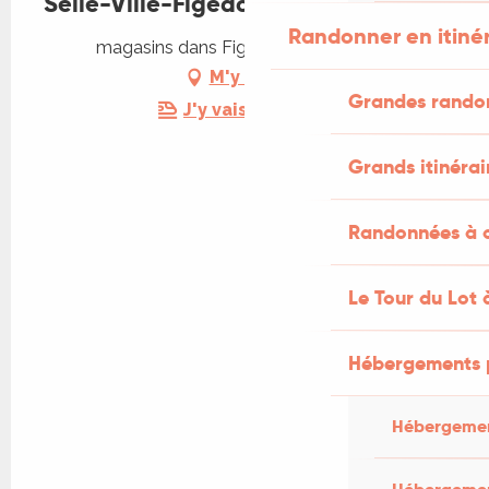
Selle-Ville-Figeac
Randonner en itiné
magasins dans Figeac, 46100 Figeac
M'y rendre
Grandes rando
J'y vais en train !
Grands itinérai
Randonnées à c
Le Tour du Lot 
Hébergements 
Hébergemen