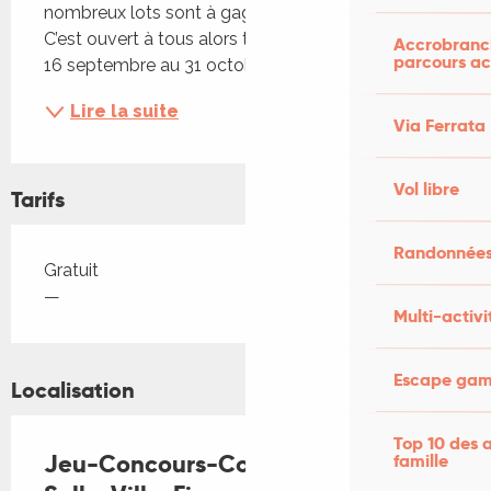
nombreux lots sont à gagner, dont un vélo cargo 
C’est ouvert à tous alors tentez votre chance ! Du 
Accrobranch
parcours ac
16 septembre au 31 octobre
Lire la suite
Via Ferrata
Vol libre
Tarifs
Randonnées
Tarifs 2026
Gratuit
—
Multi-activi
Escape game
Localisation
Top 10 des a
Jeu-Concours-Commerce-En-
famille