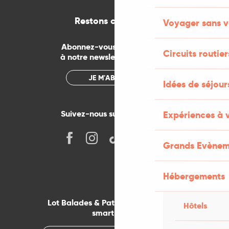
Restons connectés
Voyager sans v
Abonnez-vous gratuitement
Circuits routier
à notre newsletter mensuelle
JE M'ABONNE
Idées de séjou
Suivez-nous sur les réseaux !
Expériences à 
Grands Evènem
Hébergements
Lot Balades & Patrimoines sur votre
Hôtels
smartphone