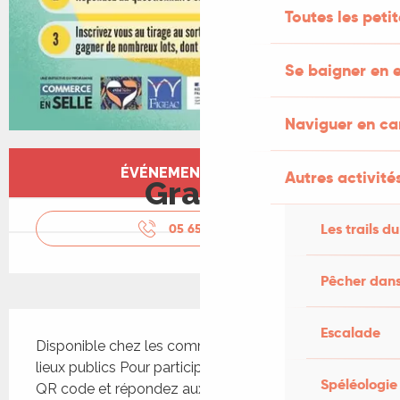
Toutes les peti
Se baigner en e
Naviguer en c
Ouverture et coordonnées
ÉVÉNEMENT TERMINÉ
Autres activités
Gratuit
Les trails du
05 65 50 05
▒▒
Pêcher dans
Description
Escalade
Disponible chez les commerçants et dans les 
lieux publics Pour participer, scannez sur place le 
Spéléologie
QR code et répondez aux questions De 