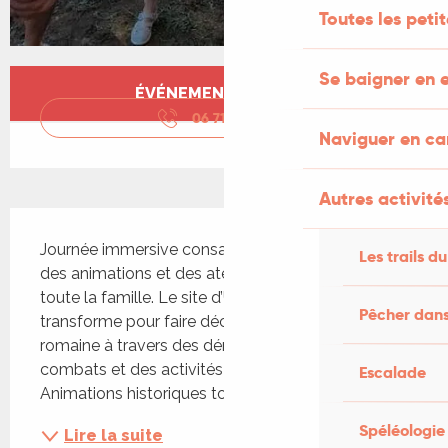
Toutes les peti
Ouverture et coordonnées
Se baigner en e
ÉVÉNEMENT TERMINÉ
06 71 84 51
▒▒
Naviguer en c
Autres activités
Description
Journée immersive consacrée à l’Antiquité avec 
Les trails du
des animations et des ateliers participatifs pour 
toute la famille. Le site d’Uxellodunum se 
Pêcher dans
transforme pour faire découvrir l’histoire gallo-
romaine à travers des démonstrations de 
combats et des activités pédagogiques 
Escalade
Animations historiques toute la...
Spéléologie
Lire la suite