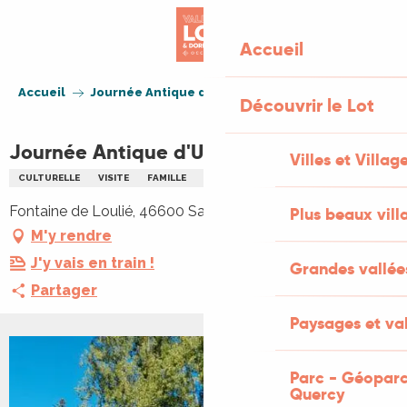
Aller
au
Accueil
contenu
principal
Accueil
Journée Antique d'Uxellodunum
Découvrir le Lot
Journée Antique d'Uxellodunum
Villes et Villag
CULTURELLE
VISITE
FAMILLE
HISTORIQUE
Fontaine de Loulié, 46600 Saint-Denis-lès-Martel
Plus beaux vill
M'y rendre
J'y vais en train !
Grandes vallée
Partager
Paysages et val
+1 PHOTO
Parc - Géoparc
Quercy