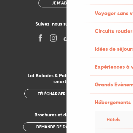
JE M'ABONNE
Voyager sans v
Suivez-nous sur les réseaux !
Circuits routier
Idées de séjou
Expériences à 
Lot Balades & Patrimoines sur votre
smartphone
Grands Evènem
TÉLÉCHARGER L'APPLICATION
Hébergements
Brochures et documentations
Hôtels
DEMANDE DE DOCUMENTATION