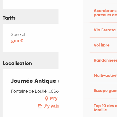
Accrobranch
parcours ac
Tarifs
Via Ferrata
Tarifs 2026
Général
5,00 €
Vol libre
Randonnées
Localisation
Multi-activi
Journée Antique d'Uxellodunum
Escape game
Fontaine de Loulié, 46600 Saint-Denis-lès-Martel
M'y rendre
Top 10 des a
J'y vais en train !
famille