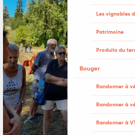
Les vignobles d
Patrimoine
Produits du ter
Bouger
Randonner à v
Randonner à vé
Randonner à V