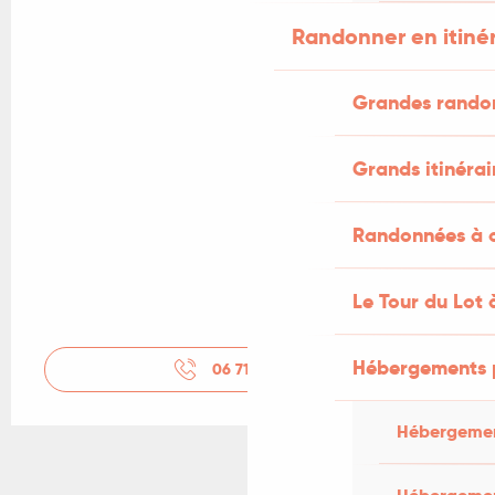
Randonner en itiné
Grandes rando
Grands itinérai
Randonnées à c
Le Tour du Lot 
Hébergements 
06 71 84 51
▒▒
Hébergemen