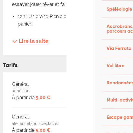
essayer, jouer, rêver et faire le tour du chapiteau.
Spéléologie
12h : Un grand Picnic collectif ! prends ton 
panier...
Accrobranch
parcours ac
Lire la suite
Via Ferrata
Tarifs
Vol libre
Randonnées
Tarifs 2026
Général
adhésion
À partir de
5,00 €
Multi-activi
Escape game
Général
ateliers et/ou spectacles
À partir de
5,00 €