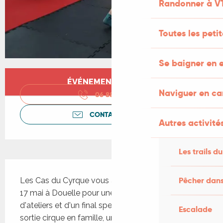
Randonner à V
Toutes les peti
Se baigner en e
Ouverture et coordonnées
ÉVÉNEMENT TERMINÉ
Naviguer en c
06 88 01 92
▒▒
CONTACTEZ-NOUS
Autres activités
Les trails du
Description
Pêcher dans
Les Cas du Cyrque vous attendent le dimanche 
17 mai à Douelle pour une journée composée 
d'ateliers et d'un final spectaculaire. Une véritable 
Escalade
sortie cirque en famille, un temps pour se pauser, 