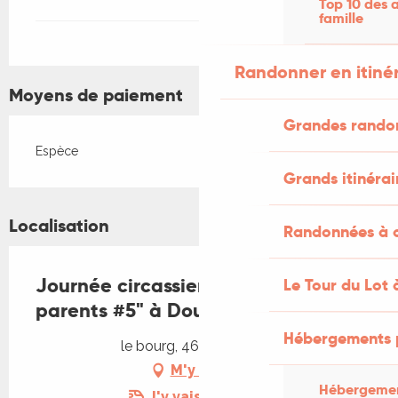
Top 10 des a
famille
Randonner en itiné
Moyens de paiement
Grandes rando
Espèce
Grands itinérai
Localisation
Randonnées à c
Journée circassienne "Sors tes
Le Tour du Lot 
parents #5" à Douelle
Hébergements 
le bourg, 46140 Douelle
M'y rendre
Hébergemen
J'y vais en train !