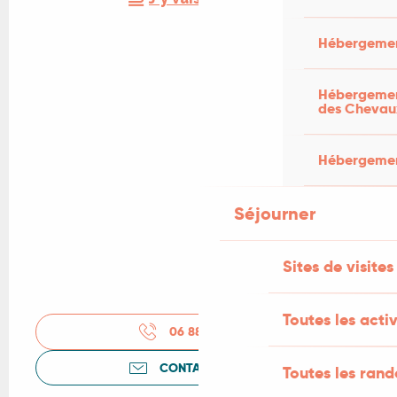
Hébergemen
Hébergement
des Chevau
Hébergement
Séjourner
Sites de visites
Toutes les activ
06 88 01 92
▒▒
CONTACTEZ-NOUS
Toutes les ran