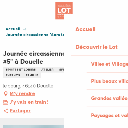
Aller
au
contenu
principal
Accueil
Accueil
Journée circassienne "Sors tes parents #5" à Douelle
Découvrir le Lot
Journée circassienne "Sors tes parents
#5" à Douelle
Villes et Villag
SPORTS ET LOISIRS
ATELIER
SPECTACLE DE CIRQUE
CIRQUE
ENFANTS
FAMILLE
Plus beaux vill
le bourg, 46140 Douelle
M'y rendre
Grandes vallée
J'y vais en train !
Partager
Paysages et val