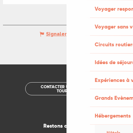
Voyager respo
Voyager sans v
Signaler une erreur
Circuits routier
Idées de séjou
Expériences à 
CONTACTER UN OFFICE DE
TOURISME
Grands Evènem
Hébergements
Restons connectés
Hôtels