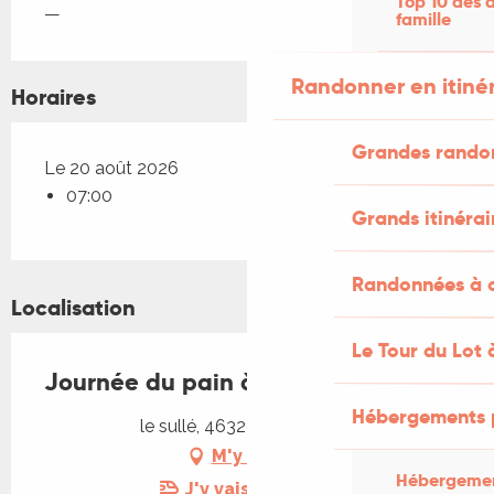
Top 10 des a
—
famille
Randonner en itiné
Horaires
Grandes rando
Le 20 août 2026
07:00
Grands itinérai
Randonnées à c
Localisation
Le Tour du Lot 
Journée du pain à Espédaillac
Hébergements 
le sullé, 46320 Espédaillac
M'y rendre
Hébergemen
J'y vais en train !