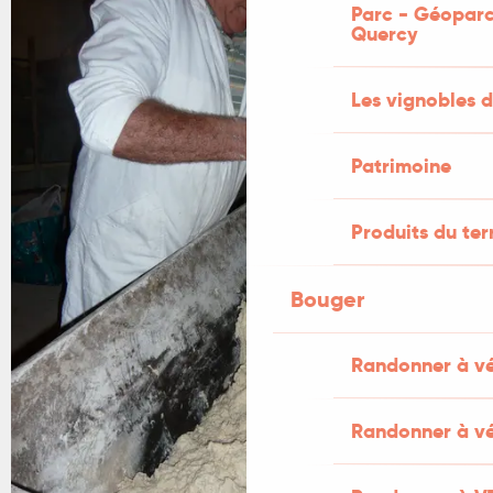
Parc - Géoparc
Quercy
Les vignobles d
Patrimoine
Produits du ter
Bouger
Randonner à v
Randonner à vé