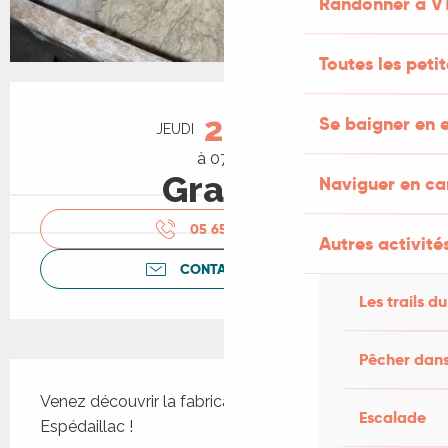
Randonner à V
Toutes les peti
Ouverture et coordonnées
20
Se baigner en e
JEUDI
AOÛT
à 07:00
Gratuit
Naviguer en c
05 65 40 57
▒▒
Autres activités
CONTACTEZ-NOUS
Les trails du
Pêcher dans
Description
Venez découvrir la fabrication du pain à 
Escalade
Espédaillac !