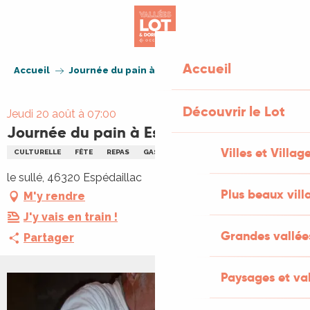
Aller
au
contenu
principal
Accueil
Accueil
Journée du pain à Espédaillac
Découvrir le Lot
Jeudi 20 août à 07:00
Journée du pain à Espédaillac
Villes et Villag
CULTURELLE
FÊTE
REPAS
GASTRONOMIE
PATRIMOINE
REPAS
le sullé, 46320 Espédaillac
Plus beaux vill
M'y rendre
J'y vais en train !
Grandes vallée
Partager
Paysages et val