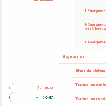
Hébergemen
Hébergement
des Chevau
Hébergement
Séjourner
Sites de visites
Toutes les activ
05 65 40 57
▒▒
CONTACTEZ-NOUS
Toutes les ran