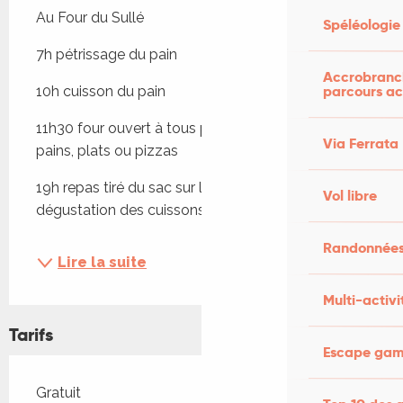
Au Four du Sullé
Spéléologie
7h pétrissage du pain
Accrobranch
parcours ac
10h cuisson du pain
11h30 four ouvert à tous pour la cuisson de vos 
Via Ferrata
pains, plats ou pizzas
19h repas tiré du sac sur le Caussanel et 
Vol libre
dégustation des cuissons du matin !
Randonnées
Lire la suite
Multi-activi
Tarifs
Escape game
Tarifs 2026
Gratuit