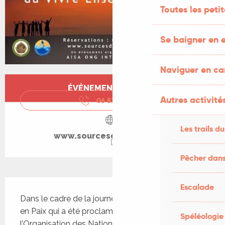
Toutes les peti
Se baigner en e
Naviguer en c
Ouverture et coordonnées
ÉVÉNEMENT TERMINÉ
Autres activités
06 83 11 66
▒▒
Les trails du
www.sourcesdesagesses.fr
Pêcher dans
Description
Escalade
Dans le cadre de la journée internationale du Vivre 
en Paix qui a été proclamée en 2017 par 
Spéléologie
l’Organisation des Nations unies.