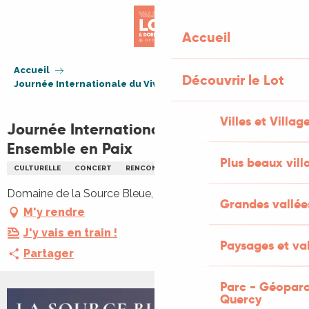
Aller
au
Accueil
contenu
principal
Accueil
Découvrir le Lot
Journée Internationale du Vivre Ensemble en Paix
Villes et Villag
Journée Internationale du Vivre
Ensemble en Paix
Plus beaux vill
CULTURELLE
CONCERT
RENCONTRES
CONTES
MUSIQUE
Domaine de la Source Bleue, La Tour, 46700 Touzac
Grandes vallée
M'y rendre
J'y vais en train !
Paysages et val
Partager
Parc - Géoparc
Quercy