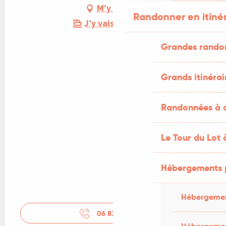
M'y rendre
Randonner en itiné
J'y vais en train !
Grandes rando
Grands itinérai
Randonnées à c
Le Tour du Lot 
Hébergements 
Hébergemen
06 83 11 66
▒▒