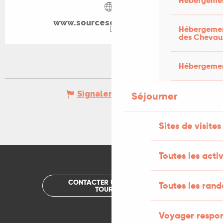
Hébergemen
www.sourcesdesagesses.fr
Hébergement
des Chevau
Hébergement
Signaler une erreur
Séjourner
Sites de visites
Toutes les activ
CONTACTER UN OFFICE DE
Toutes les ran
TOURISME
Voyager respo