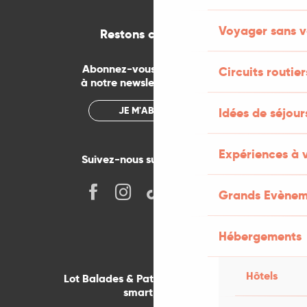
Voyager sans v
Restons connectés
Abonnez-vous gratuitement
Circuits routier
à notre newsletter mensuelle
JE M'ABONNE
Idées de séjou
Expériences à 
Suivez-nous sur les réseaux !
Grands Evènem
Hébergements
Hôtels
Lot Balades & Patrimoines sur votre
smartphone