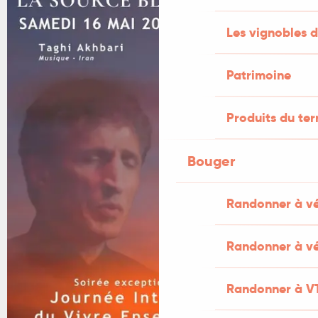
Les vignobles d
Patrimoine
Produits du ter
Bouger
Randonner à v
Randonner à vé
Randonner à V