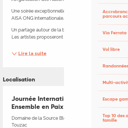
Une soirée exceptionnelle organisée en lien avec 
Accrobranch
parcours ac
AISA ONG internationale.
Un partage autour de la beauté et de l’humanité. 
Via Ferrata
Les artistes proposeront des temps de récits, de...
Vol libre
Lire la suite
Randonnées
Localisation
Multi-activi
Journée Internationale du Vivre
Escape game
Ensemble en Paix
Top 10 des a
Domaine de la Source Bleue, La Tour, 46700
famille
Touzac