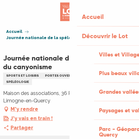
Aller
au
Accueil
contenu
principal
Accueil
Découvrir le Lot
Journée nationale de la spéléologie et du canyonisme
Villes et Villag
Journée nationale de la spéléologie et
du canyonisme
Plus beaux vill
SPORTS ET LOISIRS
PORTES OUVERTES
SORTIE NATURE
SPÉLÉOLOGIE
Grandes vallée
Maison des associations, 36 Rue de Lescure, 46260
Limogne-en-Quercy
M'y rendre
Paysages et val
J'y vais en train !
Partager
Parc - Géoparc
Quercy