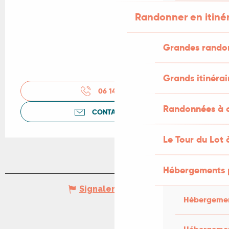
Randonner en itiné
Grandes rando
Grands itinérai
06 14 61 02
▒▒
Randonnées à c
CONTACTEZ-NOUS
Le Tour du Lot 
Hébergements 
Signaler une erreur
Hébergemen