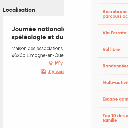
Localisation
Accrobranch
parcours ac
Journée nationale de la
Via Ferrata
spéléologie et du canyonisme
Maison des associations, 36 Rue de Lescure,
Vol libre
46260 Limogne-en-Quercy
M'y rendre
Randonnées
J'y vais en train !
Multi-activi
Escape game
Top 10 des a
famille