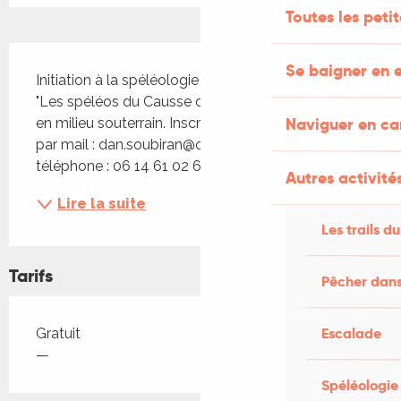
Toutes les peti
Description
Se baigner en e
Initiation à la spéléologie à Limogne avec le club 
"Les spéléos du Causse du Quercy". Progression 
Naviguer en c
en milieu souterrain. Inscription et renseignements 
par mail : dan.soubiran@orange.fr ou par 
téléphone : 06 14 61 02 60
Autres activités
Lire la suite
Les trails du
Tarifs
Pêcher dans
Tarifs 2026
Escalade
Gratuit
—
Spéléologie