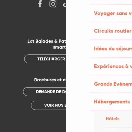
Voyager sans v
Circuits routier
Lot Balades & Patrimoines sur votre
smartphone
Idées de séjou
TÉLÉCHARGER L'APPLICATION
Expériences à 
Brochures et documentations
Grands Evènem
DEMANDE DE DOCUMENTATION
Hébergements
VOIR NOS BROCHURES
Hôtels