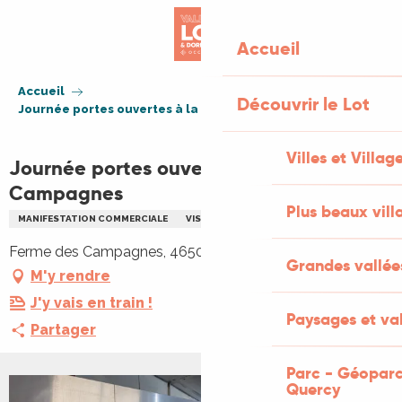
Aller
au
Accueil
contenu
principal
Accueil
Découvrir le Lot
Journée portes ouvertes à la Ferme des Campagnes
Villes et Villag
Journée portes ouvertes à la Ferme des
Campagnes
Plus beaux vill
MANIFESTATION COMMERCIALE
VISITE
A LA FERME
GASTRONOMIE
Ferme des Campagnes, 46500 Rocamadour
Grandes vallée
M'y rendre
J'y vais en train !
Paysages et val
Partager
Parc - Géoparc
Quercy