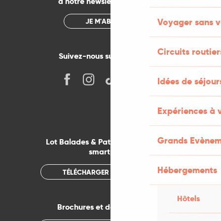
à notre newsletter mensuelle
Voyager sans v
JE M'ABONNE
Circuits routier
Suivez-nous sur les réseaux !
Idées de séjou
Expériences à 
Grands Evènem
Lot Balades & Patrimoines sur votre
smartphone
Hébergements
TÉLÉCHARGER L'APPLICATION
Hôtels
Brochures et documentations