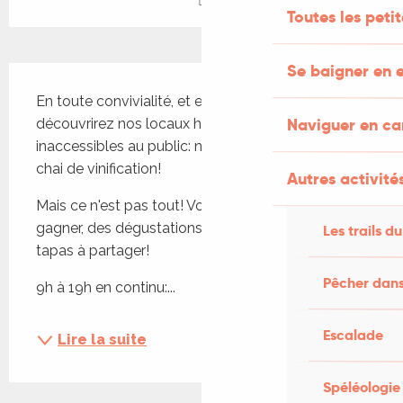
Toutes les peti
Se baigner en e
Description
En toute convivialité, et en notre compagnie, vous 
Naviguer en c
découvrirez nos locaux habituellement 
inaccessibles au public: notre conserverie et notre 
chai de vinification!
Autres activités
Mais ce n'est pas tout! Vous attendent des lots à 
gagner, des dégustations gratuites et des apéros-
Les trails du
tapas à partager!
Pêcher dans
9h à 19h en continu:...
Escalade
Lire la suite
Spéléologie