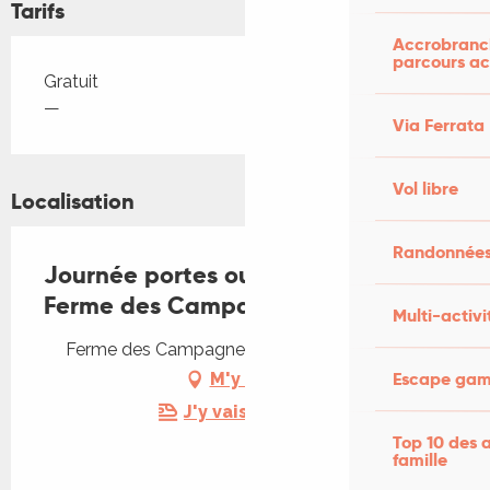
Tarifs
Accrobranch
parcours ac
Tarifs 2026
Gratuit
—
Via Ferrata
Vol libre
Localisation
Randonnées
Journée portes ouvertes à la
Ferme des Campagnes
Multi-activi
Ferme des Campagnes, 46500 Rocamadour
Escape game
M'y rendre
J'y vais en train !
Top 10 des a
famille