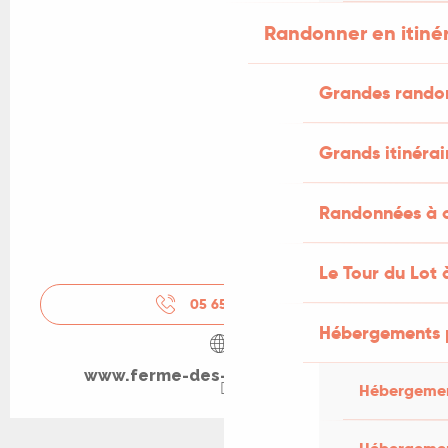
Randonner en itiné
Grandes rando
Grands itinérai
Randonnées à c
Le Tour du Lot 
05 65 33 62
▒▒
Hébergements 
www.ferme-des-campagnes.com
Hébergemen