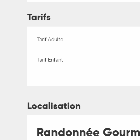
ches,
 et
Tarifs
car
ues
Tarifs 2026
Tarif Adulte
a
ents
Tarif Enfant
es
ents
es
ités
ames
Localisation
piste
 faire
Randonnée Gourma