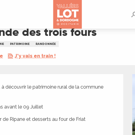
e des trois fours
IE
PATRIMOINE
RANDONNÉE
re
J'y vais en train !
 à découvrir le patrimoine rural de la commune 
s avant le 09 Juillet
r de Ripane et desserts au four de Friat