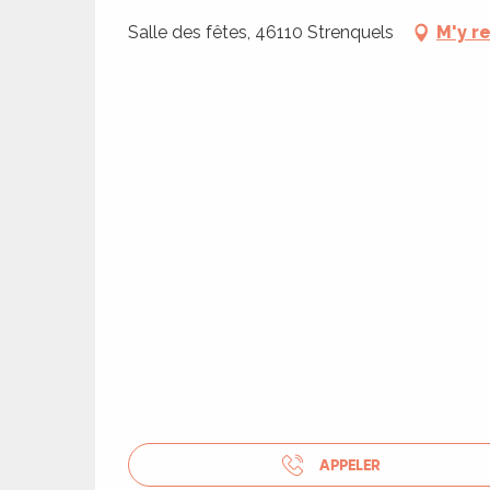
ages
Salle des fêtes, 46110 Strenquels
M'y r
es
es
APPELER