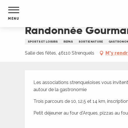
Aller
Accueil
Randonnée Gourmande des trois fours
au
contenu
MENU
principal
Randonnée Gourmand
NTS
MENTS
SPORTS ET LOISIRS
REPAS
SORTIE NATURE
GASTRONOM
S
URS
Salle des fêtes, 46110 Strenquels
M'y rend
Description
du Lot
Les associations strenqueloises vous invitent
dans
autour de la gastronomie
s le
Trois parcours de 10, 12.5 et 14 km, inscription
Petit déjeuner au four d'Arques, pizzas au fou
e