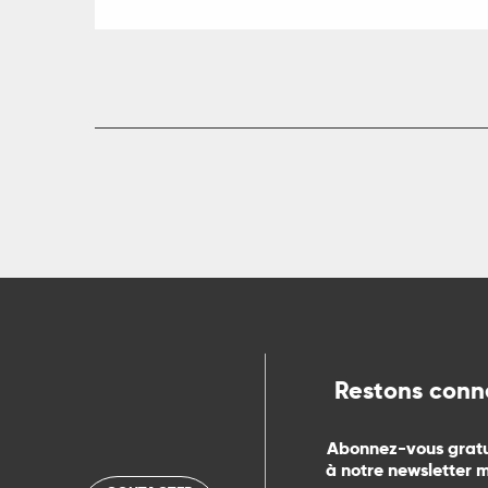
R
ts
rs
ns
ue
Restons conn
Abonnez-vous grat
à notre newsletter 