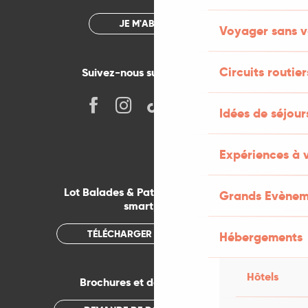
JE M'ABONNE
Voyager sans v
Circuits routier
Suivez-nous sur les réseaux !
Idées de séjou
Expériences à 
Lot Balades & Patrimoines sur votre
Grands Evènem
smartphone
TÉLÉCHARGER L'APPLICATION
Hébergements
Hôtels
Brochures et documentations