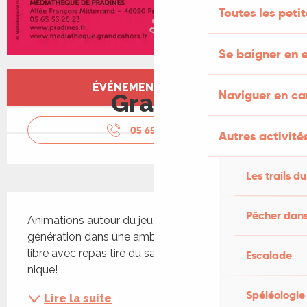
Toutes les peti
Se baigner en e
Ouverture et coordonnées
ÉVÉNEMENT TERMINÉ
Naviguer en c
Gratuit
05 65 53 26
▒▒
Autres activités
Les trails du
Description
Pêcher dans
Animations autour du jeu vidéo d’ancienne 
génération dans une ambiance conviviale ; accès 
libre avec repas tiré du sac. Apportez votre pique-
Escalade
nique!
Spéléologie
Lire la suite