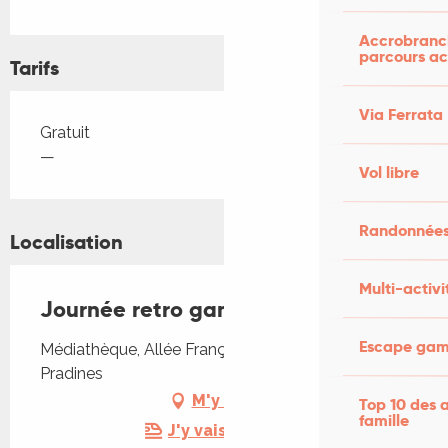
Accrobranch
parcours ac
Tarifs
Via Ferrata
Tarifs 2026
Gratuit
—
Vol libre
Randonnées
Localisation
Multi-activi
Journée retro gaming
Escape game
Médiathèque, Allée François Mitterrand, 46090
Pradines
M'y rendre
Top 10 des a
famille
J'y vais en train !