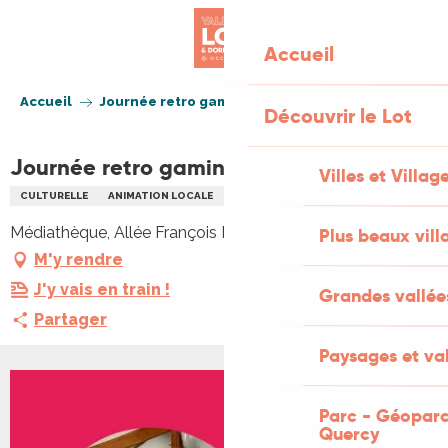
Aller
au
Accueil
contenu
principal
Accueil
Journée retro gaming
Découvrir le Lot
Journée retro gaming
Villes et Villag
CULTURELLE
ANIMATION LOCALE
LECTURE
LITTÉRATURE
Médiathèque, Allée François Mitterrand, 46090 Pradines
Plus beaux vill
M'y rendre
J'y vais en train !
Grandes vallée
Partager
Paysages et val
Parc - Géoparc
Quercy