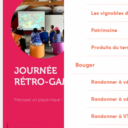
Les vignobles d
Patrimoine
Produits du ter
Bouger
Randonner à v
Randonner à vé
Randonner à V