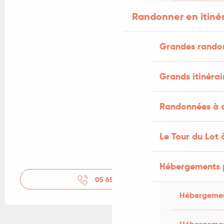
Randonner en itiné
Grandes rando
Grands itinérai
Randonnées à c
Le Tour du Lot 
Hébergements 
05 65 53 26
▒▒
Hébergemen