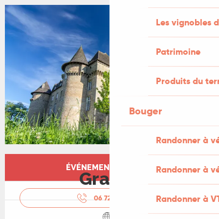
Les vignobles d
Patrimoine
Produits du ter
Bouger
Randonner à v
Ouverture et coordonnées
ÉVÉNEMENT TERMINÉ
Randonner à vé
Gratuit
Randonner à V
06 72 46 76
▒▒