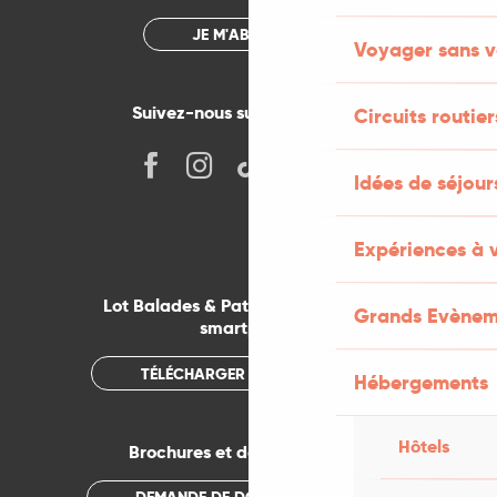
JE M'ABONNE
Voyager sans v
Suivez-nous sur les réseaux !
Circuits routier
Idées de séjou
Expériences à 
Lot Balades & Patrimoines sur votre
Grands Evènem
smartphone
TÉLÉCHARGER L'APPLICATION
Hébergements
Hôtels
Brochures et documentations
DEMANDE DE DOCUMENTATION