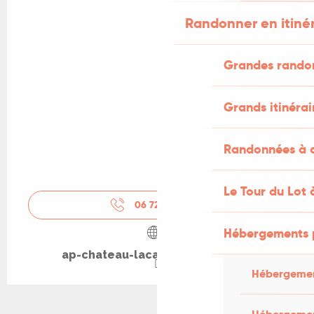
Randonner en itiné
Grandes rando
Grands itinérai
Randonnées à c
Le Tour du Lot 
06 72 46 76
▒▒
Hébergements 
ap-chateau-lacapelle-marival.fr
Hébergemen