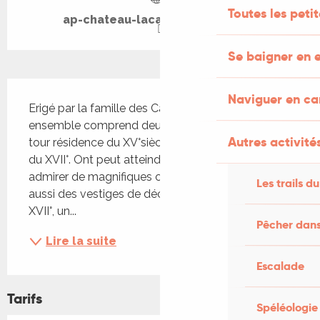
Toutes les peti
ap-chateau-lacapelle-marival.fr
Se baigner en e
Description
Naviguer en c
Erigé par la famille des Cardaillac-Lacapelle, cet 
ensemble comprend deux parties: d'abord une 
Autres activités
tour résidence du XV°siècle ,et un corps de logis 
du XVII°. Ont peut atteindre le chemin de ronde et 
admirer de magnifiques charpentes. On verra 
Les trails du
aussi des vestiges de décors peints du XV° et 
XVII°, un...
Pêcher dans
Lire la suite
Escalade
Tarifs
Spéléologie