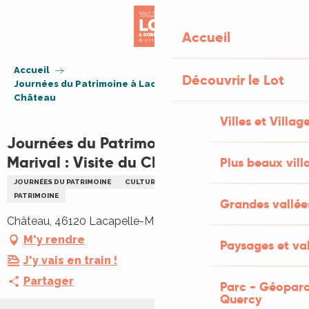
Aller
au
Accueil
contenu
principal
Accueil
Découvrir le Lot
Journées du Patrimoine à Lacapelle-Marival : Visite du
Château
Villes et Villag
Journées du Patrimoine à Lacapelle-
Marival : Visite du Château
Plus beaux vill
JOURNÉES DU PATRIMOINE
CULTURELLE
VISITE GUIDÉE
PATRIMOINE
Grandes vallée
Château, 46120 Lacapelle-Marival
M'y rendre
Paysages et val
J'y vais en train !
Partager
Parc - Géoparc
Quercy