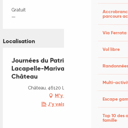
Tarifs 2026
Gratuit
Accrobranch
parcours ac
—
Via Ferrata
Localisation
Vol libre
Journées du Patrimoine à
Randonnées
Lacapelle-Marival : Visite du
Château
Multi-activi
Château, 46120 Lacapelle-Marival
M'y rendre
Escape game
J'y vais en train !
Top 10 des a
famille