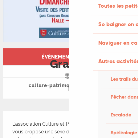
Toutes les peti
Se baigner en e
Naviguer en c
Ouverture et coordonnées
ÉVÉNEMENT TERMINÉ
Gratuit
Autres activités
Les trails du
culture-patrimoine-themines.fr
Pêcher dans
Description
Escalade
L’association Culture et Patrimoine Thémines 
vous propose une série d’animations estivales 
Spéléologie