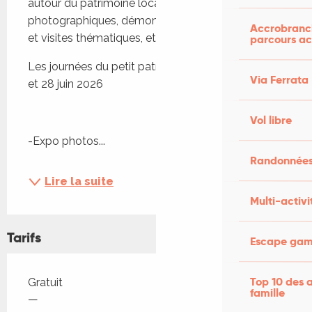
autour du patrimoine local, avec expositions 
photographiques, démonstrations de savoir-faire 
Accrobranch
et visites thématiques, et randonnées.
parcours ac
Les journées du petit patrimoine de pays, les 27 
Via Ferrata
et 28 juin 2026
Vol libre
-Expo photos...
Randonnées
Lire la suite
Multi-activi
Tarifs
Escape game
Tarifs 2026
Top 10 des a
Gratuit
famille
—