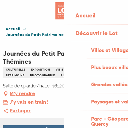
Aller
au
Accueil
contenu
principal
Accueil
Découvrir le Lot
Journées du Petit Patrimoine de Pays à Thémines
Villes et Villag
Journées du Petit Patrimoine de Pays à
Thémines
Plus beaux vill
CULTURELLE
EXPOSITION
VISITE
ARTISANAT
ARTS
PATRIMOINE
PHOTOGRAPHIE
PLEIN AIR
RANDONNÉE
Grandes vallée
Salle de quartier/halle, 46120 Thémines
M'y rendre
Paysages et val
J'y vais en train !
Partager
Parc - Géoparc
Quercy