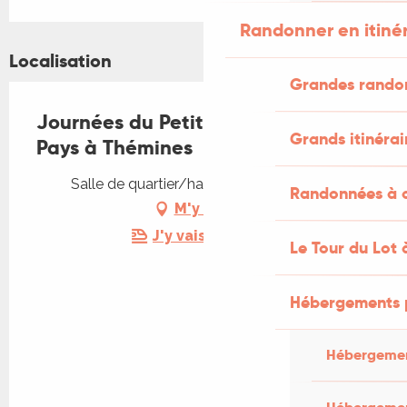
Randonner en itiné
Localisation
Grandes rando
Journées du Petit Patrimoine de
Grands itinérai
Pays à Thémines
Salle de quartier/halle, 46120 Thémines
Randonnées à c
M'y rendre
J'y vais en train !
Le Tour du Lot 
Hébergements 
Hébergemen