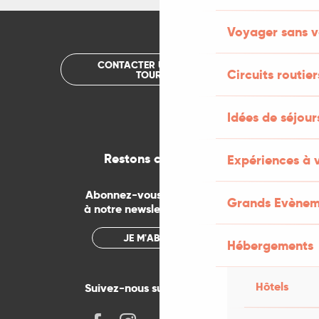
Voyager sans v
CONTACTER UN OFFICE DE
Circuits routier
TOURISME
Idées de séjou
Restons connectés
Expériences à 
Abonnez-vous gratuitement
Grands Evènem
à notre newsletter mensuelle
JE M'ABONNE
Hébergements
Hôtels
Suivez-nous sur les réseaux !