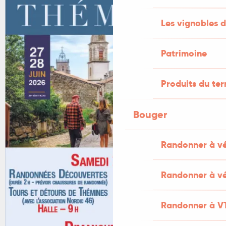
Les vignobles d
Patrimoine
Produits du ter
Bouger
Randonner à v
Randonner à vé
Randonner à V