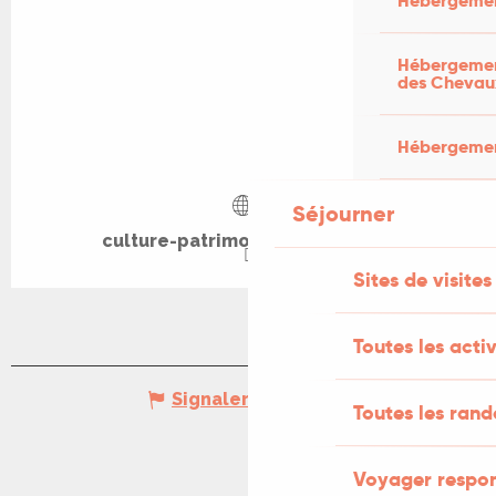
Hébergemen
Hébergement
des Chevau
Hébergement
Séjourner
culture-patrimoine-themines.fr
Sites de visites
Toutes les activ
Signaler une erreur
Toutes les ran
Voyager respo