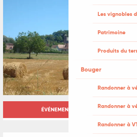
Les vignobles d
Patrimoine
Produits du ter
Bouger
Randonner à v
Ouverture et coordonnées
Randonner à vé
ÉVÉNEMENT TERMINÉ
Randonner à V