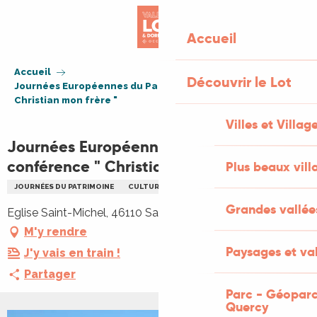
Aller
au
Accueil
contenu
principal
Accueil
Découvrir le Lot
Journées Européennes du Patrimoine : conférence "
Christian mon frère "
Villes et Villag
Journées Européennes du Patrimoine :
conférence " Christian mon frère "
Plus beaux vill
JOURNÉES DU PATRIMOINE
CULTURELLE
CONFÉRENCE
PATRIMOINE
Grandes vallée
Eglise Saint-Michel, 46110 Saint-Michel-de-Bannières
M'y rendre
Paysages et val
J'y vais en train !
Partager
Parc - Géoparc
Quercy