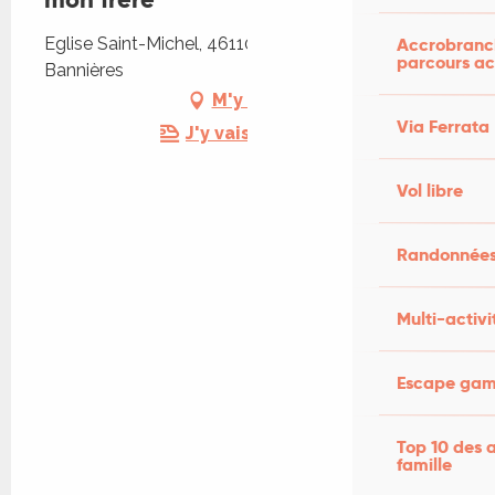
Eglise Saint-Michel, 46110 Saint-Michel-de-
Accrobranch
parcours ac
Bannières
M'y rendre
Via Ferrata
J'y vais en train !
Vol libre
Randonnées
Multi-activi
Escape game
Top 10 des a
famille