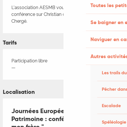
Description
Toutes les peti
L'association AESMB vous propose une 
conférence sur Christian de Chergé par Hubert de 
Chergé.
Se baigner en e
Naviguer en c
Tarifs
Autres activités
Tarifs 2026
Participation libre
—
Les trails du
Pêcher dans
Localisation
Escalade
Journées Européennes du
Patrimoine : conférence " Christian
Spéléologie
mon frère "