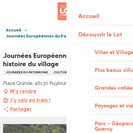
Aller
au
Accueil
contenu
principal
Accueil
Découvrir le Lot
Journées Européennes du Patrimoine : histoire du village
Villes et Villag
Journées Européennes du Patrimoine :
histoire du village
Plus beaux vill
JOURNÉES DU PATRIMOINE
CULTURELLE
VISITE
PATRIMOINE
Place Grande, 46130 Puybrun
Grandes vallée
M'y rendre
J'y vais en train !
Paysages et val
Partager
Parc - Géoparc
Quercy