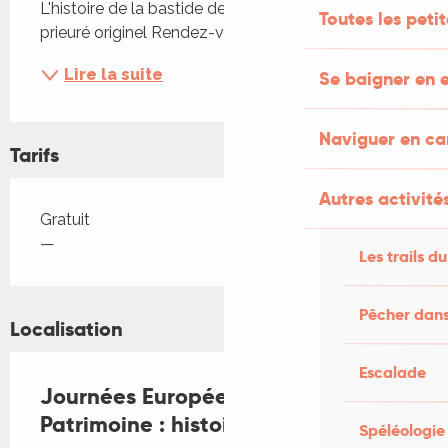
L'histoire de la bastide de Puybrun et de son 
Toutes les peti
prieuré originel Rendez-vous à l'église
Lire la suite
Se baigner en e
Naviguer en c
Tarifs
Autres activités
Tarifs 2026
Gratuit
—
Les trails du
Pêcher dans
Localisation
Escalade
Journées Européennes du
Patrimoine : histoire du village
Spéléologie