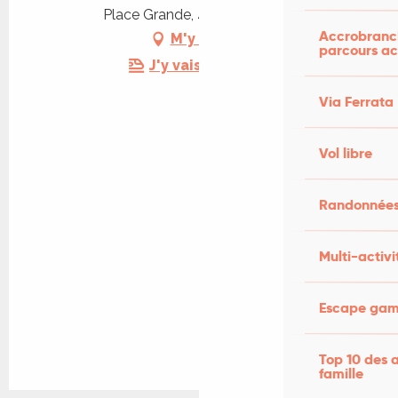
Place Grande, 46130 Puybrun
Accrobranch
M'y rendre
parcours ac
J'y vais en train !
Via Ferrata
Vol libre
Randonnées
Multi-activi
Escape game
Top 10 des a
famille