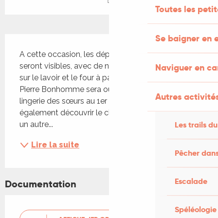
Toutes les peti
Se baigner en e
Description
A cette occasion, les dépendances de la Ferme 
seront visibles, avec de nombreuses explications 
Naviguer en c
sur le lavoir et le four à pain. De même, le pavillon 
Pierre Bonhomme sera ouvert, tout comme la 
Autres activités
lingerie des sœurs au 1er étage. Vous pourrez 
également découvrir le cloître et la chapelle sous 
un autre...
Les trails du
Lire la suite
Pêcher dans
Escalade
Documentation
Spéléologie