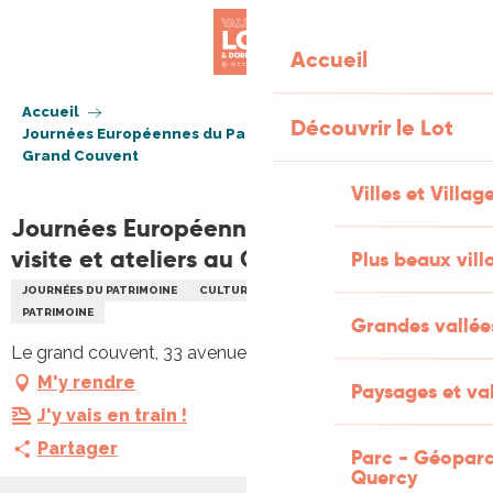
Aller
au
Accueil
contenu
principal
Accueil
Découvrir le Lot
Journées Européennes du Patrimoine - visite et ateliers au
Grand Couvent
Villes et Villag
Journées Européennes du Patrimoine -
visite et ateliers au Grand Couvent
Plus beaux vill
JOURNÉES DU PATRIMOINE
CULTURELLE
VISITE GUIDÉE
PATRIMOINE
Grandes vallée
Le grand couvent, 33 avenue Louis Mazet, 46500 Gramat
M'y rendre
Paysages et val
J'y vais en train !
Partager
Parc - Géoparc
Quercy