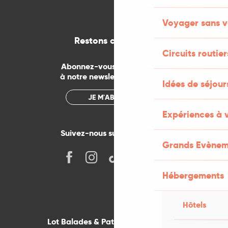
Voyager sans v
Restons connectés
Circuits routier
Abonnez-vous gratuitement
à notre newsletter mensuelle
Idées de séjou
JE M'ABONNE
Expériences à 
Suivez-nous sur les réseaux !
Grands Evènem
Hébergements
Hôtels
Lot Balades & Patrimoines sur votre