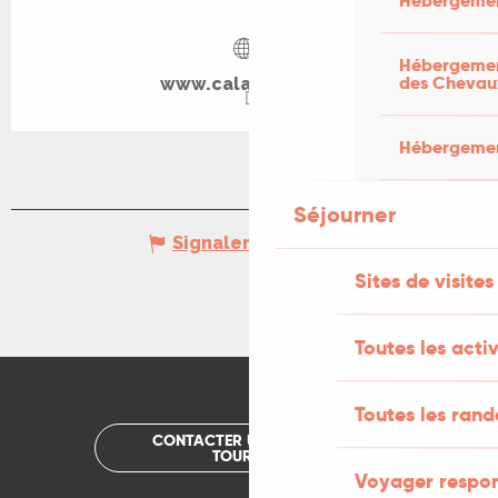
Hébergemen
Hébergement
des Chevau
www.calameo.com
Hébergement
Séjourner
Signaler une erreur
Sites de visites
Toutes les activ
Toutes les ran
CONTACTER UN OFFICE DE
TOURISME
Voyager respo