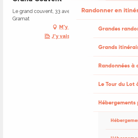
Randonner en itiné
Le grand couvent, 33 avenue Louis Mazet, 46500
Gramat
M'y rendre
Grandes rando
J'y vais en train !
Grands itinérai
Randonnées à c
Le Tour du Lot 
Hébergements 
Hébergemen