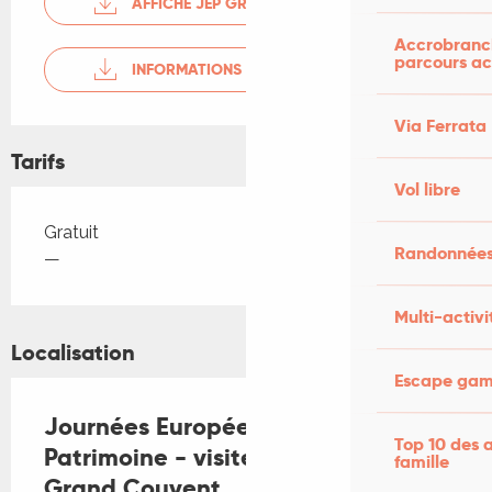
AFFICHE JEP GRAND COUVENT
Accrobranch
parcours ac
INFORMATIONS JEP
Via Ferrata
Tarifs
Vol libre
Tarifs 2026
Gratuit
Randonnées
—
Multi-activi
Localisation
Escape game
Journées Européennes du
Top 10 des a
Patrimoine - visite et ateliers au
famille
Grand Couvent