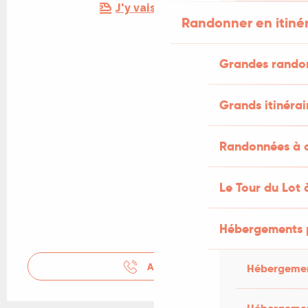
J'y vais en train !
Randonner en itiné
Grandes rando
Grands itinérai
Randonnées à c
Le Tour du Lot 
Hébergements 
APPELER
Hébergemen