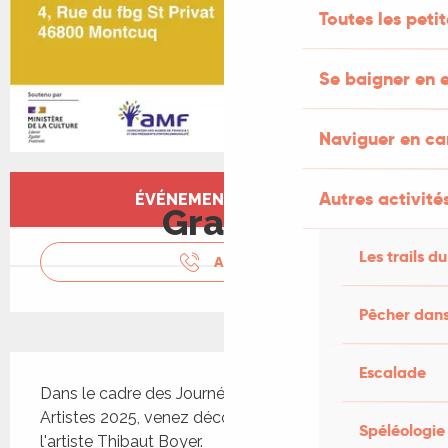
Toutes les peti
Se baigner en e
Naviguer en c
Ouverture et coordonnées
Autres activités
ÉVÉNEMENT TERMINÉ
Gratuit
Les trails du
APPELER
Pêcher dans
Description
Escalade
Dans le cadre des Journées Nationales des 
Artistes 2025, venez découvrir les oeuvres de 
Spéléologie
l'artiste Thibaut Boyer.