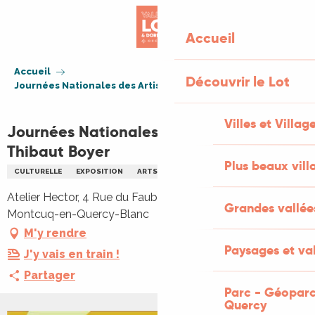
Aller
au
Accueil
contenu
principal
Accueil
Découvrir le Lot
Journées Nationales des Artistes 2025 : Thibaut Boyer
Villes et Villag
Journées Nationales des Artistes 2025 :
Thibaut Boyer
Plus beaux vill
CULTURELLE
EXPOSITION
ARTS
Atelier Hector, 4 Rue du Faubourg Saint-Privat, 46800
Grandes vallée
Montcuq-en-Quercy-Blanc
M'y rendre
Paysages et val
J'y vais en train !
Partager
Parc - Géoparc
Quercy