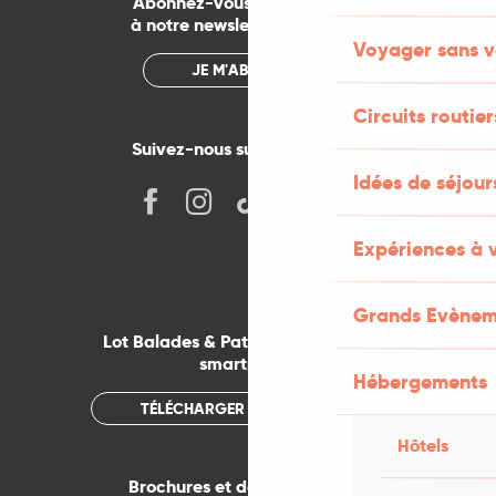
Abonnez-vous gratuitement
à notre newsletter mensuelle
Voyager sans v
JE M'ABONNE
Circuits routier
Suivez-nous sur les réseaux !
Idées de séjou
Expériences à 
Grands Evènem
Lot Balades & Patrimoines sur votre
smartphone
Hébergements
TÉLÉCHARGER L'APPLICATION
Hôtels
Brochures et documentations