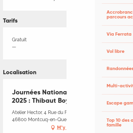
Accrobranch
parcours ac
Tarifs
Via Ferrata
Tarifs 2026
Gratuit
—
Vol libre
Randonnées
Localisation
Multi-activi
Journées Nationales des Artistes
2025 : Thibaut Boyer
Escape game
Atelier Hector, 4 Rue du Faubourg Saint-Privat,
46800 Montcuq-en-Quercy-Blanc
Top 10 des a
famille
M'y rendre