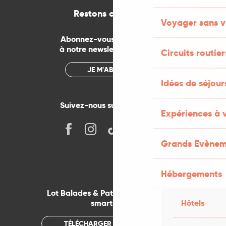
Restons connectés
Voyager sans v
Abonnez-vous gratuitement
à notre newsletter mensuelle
Circuits routier
JE M'ABONNE
Idées de séjou
Suivez-nous sur les réseaux !
Expériences à 
Grands Evènem
Hébergements
Lot Balades & Patrimoines sur votre
smartphone
Hôtels
TÉLÉCHARGER L'APPLICATION