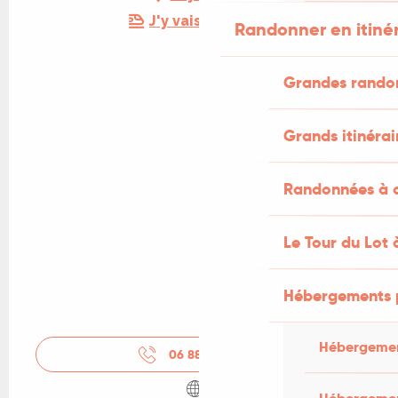
J'y vais en train !
Randonner en itiné
Grandes rando
Grands itinérai
Randonnées à c
Le Tour du Lot 
Hébergements 
Hébergemen
06 88 94 42
▒▒