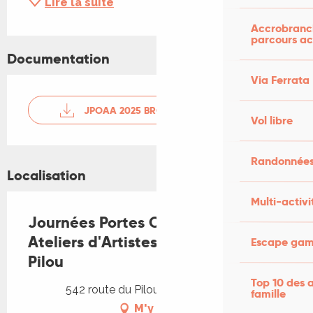
Lire la suite
Accrobranch
parcours ac
Documentation
Via Ferrata
JPOAA 2025 BROCHURE WEB
Vol libre
Randonnées
Localisation
Multi-activi
Journées Portes Ouvertes des
Ateliers d'Artistes de Pagès du
Escape game
Pilou
Top 10 des a
542 route du Pilou, 46600 Cuzance
famille
M'y rendre