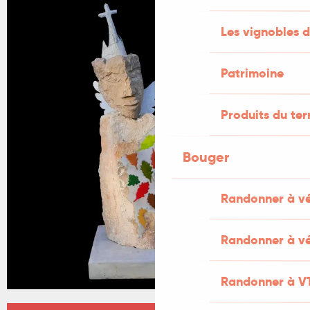
+1 PHOTO
Les vignobles d
Patrimoine
Produits du ter
Bouger
Randonner à v
Randonner à vé
Randonner à V