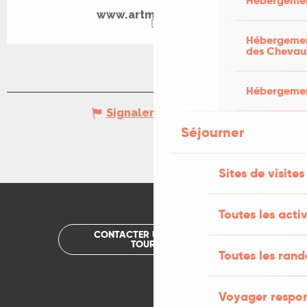
Hébergemen
www.artmajeur.com
Hébergement
des Chevau
Hébergement
Signaler une erreur
Séjourner
Sites de visites
Toutes les activ
CONTACTER UN OFFICE DE
TOURISME
Toutes les ran
Voyager respo