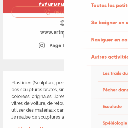
Ouverture et coordonnées
Toutes les peti
ÉVÉNEMENT TERMINÉ
06 88 94 42
▒▒
Se baigner en e
www.artmajeur.com
Naviguer en c
Page Instagram
Autres activités
Les trails du
Description
Plasticien (Sculpture, peinture) Des peintures et 
Pêcher dans
des sculptures brutes, singulières, ludiques, 
colorées, originales, libres. Après avoir peint des 
vitres de voiture, de retour au pays, j’ai voulu 
Escalade
utiliser des matériaux caractéristiques du territoire. 
Je réalise de sculptures avec des pierres...
Spéléologie