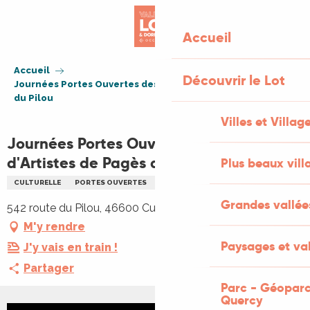
Aller
au
Accueil
contenu
principal
Accueil
Découvrir le Lot
Journées Portes Ouvertes des Ateliers d'Artistes de Pagès
du Pilou
Villes et Villag
Journées Portes Ouvertes des Ateliers
d'Artistes de Pagès du Pilou
Plus beaux vill
CULTURELLE
PORTES OUVERTES
ARTS
PEINTURE
SCULPTURE
Grandes vallée
542 route du Pilou, 46600 Cuzance
M'y rendre
Paysages et val
J'y vais en train !
Partager
Parc - Géoparc
Quercy