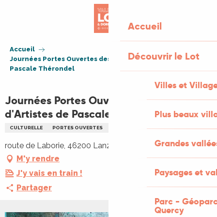
Aller
au
Accueil
contenu
principal
Accueil
Découvrir le Lot
Journées Portes Ouvertes des Ateliers d'Artistes de
Pascale Thérondel
Villes et Villag
Journées Portes Ouvertes des Ateliers
d'Artistes de Pascale Thérondel
Plus beaux vill
CULTURELLE
PORTES OUVERTES
ARTS
PEINTURE
Grandes vallée
route de Laborie, 46200 Lanzac
M'y rendre
Paysages et val
J'y vais en train !
Partager
Parc - Géoparc
Quercy