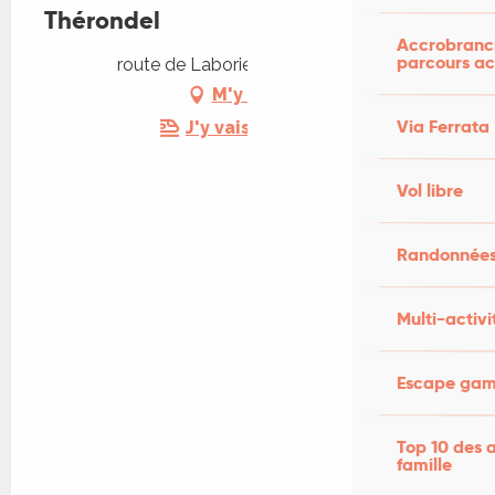
Thérondel
Accrobranch
parcours ac
route de Laborie, 46200 Lanzac
M'y rendre
Via Ferrata
J'y vais en train !
Vol libre
Randonnées
Multi-activi
Escape game
Top 10 des a
famille