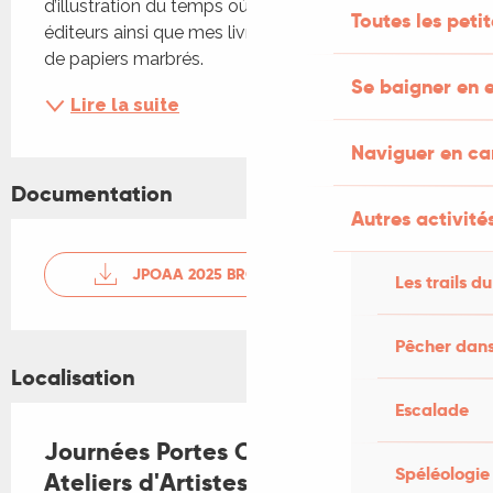
d’illustration du temps où je travaillais pour les 
Toutes les peti
éditeurs ainsi que mes livres auto-édités décorés 
de papiers marbrés.
Se baigner en e
Lire la suite
Naviguer en c
Documentation
Autres activités
JPOAA 2025 BROCHURE WEB
Les trails du
Pêcher dans
Localisation
Escalade
Journées Portes Ouvertes des
Spéléologie
Ateliers d'Artistes de Pascale