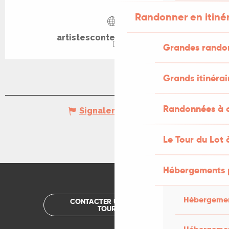
Randonner en itiné
artistescontemporains.org
Grandes rando
Grands itinérai
Randonnées à c
Signaler une erreur
Le Tour du Lot 
Hébergements 
Hébergemen
CONTACTER UN OFFICE DE
TOURISME