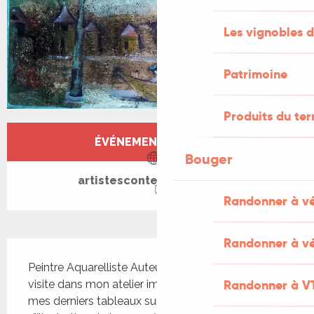
Les vignobles d
Patrimoine
Produits du ter
Ouverture et coordonnées
ÉVÉNEMENT TERMINÉ
Bouger
artistescontemporains.org
Randonner à v
Randonner à vé
Description
Peintre Aquarelliste Auteure Je vous propose une 
Randonner à V
visite dans mon atelier improvisé. Vous y verrez 
mes derniers tableaux sur toile, des dessins 