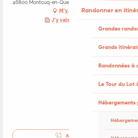
46800 Montcuq-en-Quercy-Blanc
Randonner en itiné
M'y rendre
J'y vais en train !
Grandes rando
Grands itinérai
Randonnées à c
Le Tour du Lot 
Hébergements 
Hébergemen
APPELER