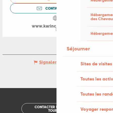
Hébergemen
CONTACTEZ-NOUS
Hébergement
des Chevau
www.karincarmeliet.be
Hébergement
Séjourner
Signaler une erreur
Sites de visites
Toutes les activ
Toutes les ran
CONTACTER UN OFFICE DE
Voyager respo
TOURISME