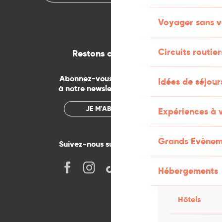
Voyager sans v
Circuits routier
Restons connectés
Abonnez-vous gratuitement
Idées de séjou
à notre newsletter mensuelle
JE M'ABONNE
Expériences à 
Grands Evènem
Suivez-nous sur les réseaux !
Hébergements
Hôtels