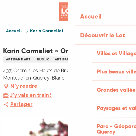
Aller
au
Accueil
contenu
principal
Accueil
Karin Carmeliet ~ Orfèvre d'art
Découvrir le Lot
Karin Carmeliet ~ Orfèvre d'art
Villes et Villag
ARTISAN D'ART
BIJOUX
ARTISANAT D'ART
437, Chemin les Hauts de Bruyère Saint-Cyprien, 46800
Plus beaux vill
Montcuq-en-Quercy-Blanc
M'y rendre
Grandes vallée
J'y vais en train !
Partager
Paysages et val
Parc - Géoparc
Quercy