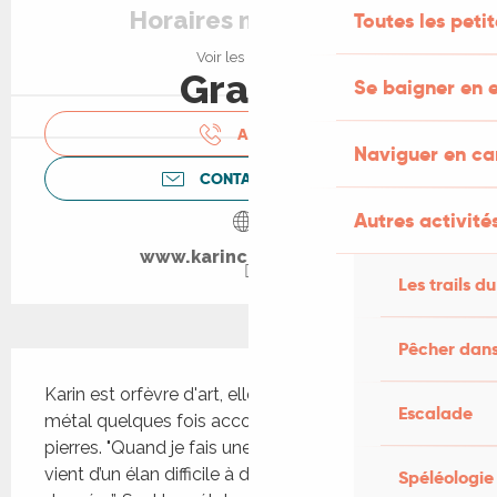
Horaires non définis
Toutes les peti
Voir les horaires
Gratuit
Se baigner en e
APPELER
Naviguer en c
CONTACTEZ-NOUS
Autres activités
www.karincarmeliet.be
Les trails du
Pêcher dans
Description
Karin est orfèvre d'art, elle créé des bijoux en 
Escalade
métal quelques fois accompagnés de jolies 
pierres. "Quand je fais une ébauche d’un bijou, cela 
vient d’un élan difficile à décrire qui est le “besoin 
Spéléologie