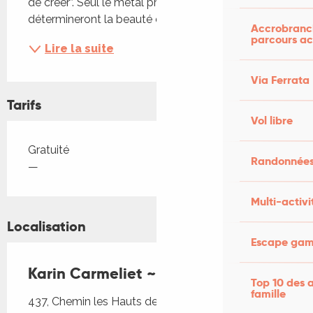
de créer”. Seul le métal précieux, moi et mes sens 
détermineront la beauté et la justesse finale du...
Accrobranch
parcours ac
Lire la suite
Via Ferrata
Tarifs
Vol libre
Tarifs 2026
Gratuité
Randonnées
—
Multi-activi
Localisation
Escape game
Karin Carmeliet ~ Orfèvre d'art
Top 10 des a
famille
437, Chemin les Hauts de Bruyère Saint-Cyprien,