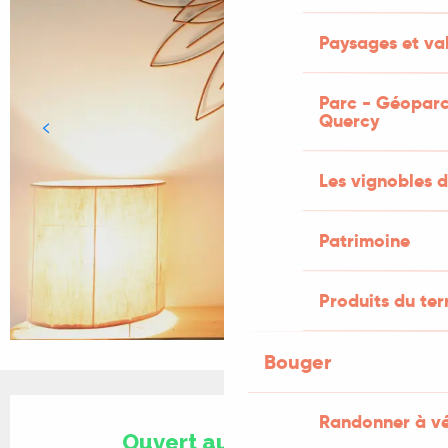
Paysages et val
Parc - Géoparc
Quercy
Les vignobles d
Patrimoine
Produits du ter
Bouger
Ouverture et coordonnées
Randonner à v
Ouvert aujourd'hui