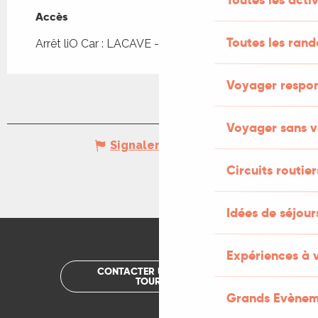
Accès
Accès
Toutes les ran
Arrêt liO Car : LACAVE - Le Bougayrou à 386m
Voyager respo
Voyager sans v
Signaler une erreur
Circuits routier
Idées de séjou
Expériences à 
CONTACTER UN OFFICE DE
TOURISME
Grands Evènem