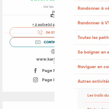
Voir les horaires
Randonner à vé
Livraison
Randonner à V
+ 2 autre(s) prestation(s)
06 03 37 90
▒▒
Toutes les peti
CONTACTEZ-NOUS
Se baigner en e
www.karteko.com
Naviguer en c
Page Facebook
Page Instagram
Autres activités
Les trails du
Description