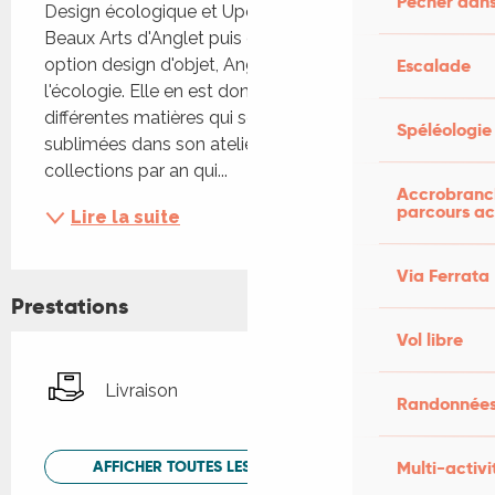
Pêcher dans
Design écologique et Upcycling Etudiante aux 
Beaux Arts d'Anglet puis de Saint Etienne en 
Escalade
option design d'objet, Angélique a le souci de 
l'écologie. Elle en est donc venue à récupérer 
différentes matières qui sont par la suite 
Spéléologie
sublimées dans son atelier de Lacave. Ce sont 2 
collections par an qui...
Accrobranch
parcours ac
Lire la suite
Via Ferrata
Prestations
Vol libre
Livraison
Randonnées
Multi-activi
AFFICHER TOUTES LES PRESTATIONS