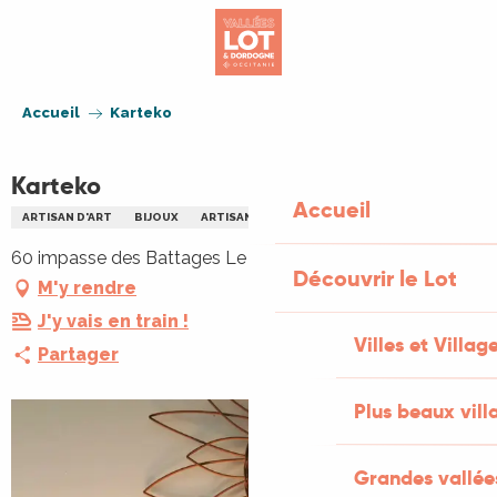
Aller
au
contenu
principal
Accueil
Karteko
Karteko
Accueil
ARTISAN D'ART
BIJOUX
ARTISANAT D'ART
60 impasse des Battages Le Bougayrou, 46200 Lacave
Découvrir le Lot
M'y rendre
J'y vais en train !
Villes et Villag
Partager
Plus beaux vill
Grandes vallée