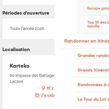
Escape game
Périodes d'ouverture
Top 10 des a
famille
Toute l'année 2026
Randonner en itiné
Localisation
Grandes rando
Karteko
Grands itinérai
60 impasse des Battages Le Bougayrou, 46200
Lacave
Randonnées à c
M'y rendre
J'y vais en train !
Le Tour du Lot 