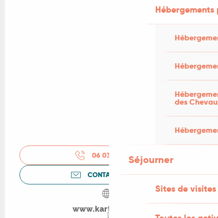
Hébergements 
Hébergemen
Hébergemen
Hébergement
des Chevau
Hébergement
06 03 37 90
▒▒
Séjourner
CONTACTEZ-NOUS
Sites de visites
www.karteko.com
Toutes les activ