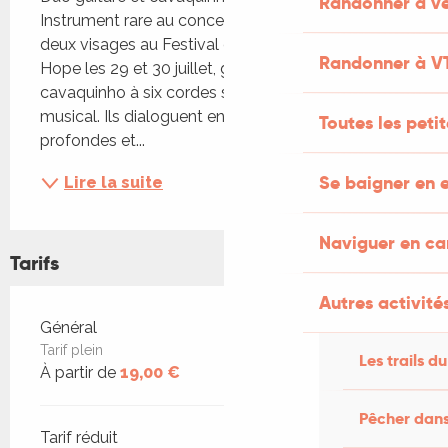
Randonner à vé
Instrument rare au concert, la guitare se livre sous 
deux visages au Festival de Saint-Céré. Après 
Randonner à V
Hope les 29 et 30 juillet, guitare classique et 
cavaquinho à six cordes se partagent l'espace 
musical. Ils dialoguent en duo en alternant basses 
Toutes les peti
profondes et...
Se baigner en e
Lire la suite
Naviguer en c
Tarifs
Autres activités
Tarifs 2026
Général
Tarif plein
Les trails du
À partir de
19,00 €
Pêcher dans
Tarif réduit