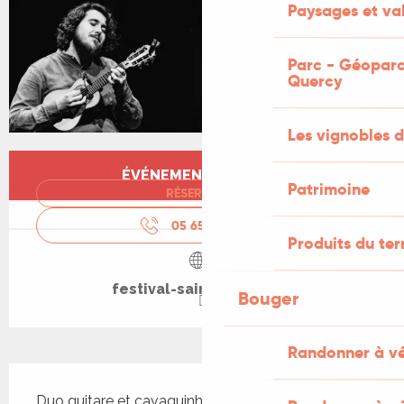
Paysages et val
Parc - Géoparc
Quercy
Les vignobles d
Ouverture et coordonnées
ÉVÉNEMENT TERMINÉ
Patrimoine
RÉSERVER
05 65 38 28
▒▒
Produits du ter
festival-saint-cere.com
Bouger
Randonner à v
Description
Duo guitare et cavaquinho Durée : 1h15 