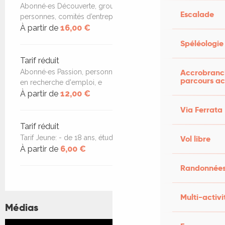
Abonné∙es Découverte, groupes à partir de 10
Escalade
personnes, comités d’entreprise
À partir de
16,00 €
Spéléologie
Tarif réduit
Accrobranch
Abonné∙es Passion, personnes en situation de handicap,
parcours ac
en recherche d'emploi, e
À partir de
12,00 €
Via Ferrata
Tarif réduit
Tarif Jeune: - de 18 ans, étudiant∙es de - de 25 ans.
Vol libre
À partir de
6,00 €
Randonnées
Multi-activi
Médias