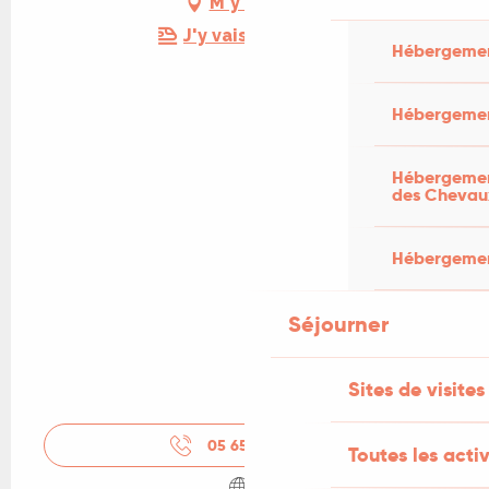
M'y rendre
J'y vais en train !
Hébergemen
Hébergemen
Hébergement
des Chevau
Hébergement
Séjourner
Sites de visites
05 65 38 28
▒▒
Toutes les activ