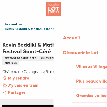
Aller
au
contenu
principal
Accueil
Kévin Seddiki & Matheus Donato DUO - Festival Saint-Céré
Accueil
Kévin Seddiki & Matheus Donato DUO -
Festival Saint-Céré
Découvrir le Lot
FESTIVAL DE SAINT-CÉRÉ
CULTURELLE
CONCERT
FESTIVAL
MUSIQUE
Villes et Villag
Château de Cavagnac, 46110 Cavagnac
M'y rendre
Plus beaux vill
J'y vais en train !
Partager
Grandes vallée