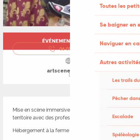
Toutes les peti
Se baigner en e
Ouverture et coordonnées
ÉVÉNEMENT TERMINÉ
Naviguer en c
06 01 56 40
▒▒
Autres activités
artscenesetcie.fr
Les trails du
Pêcher dans
Description
Mise en scène immersive dans des châteaux du 
Escalade
territoire avec des professionnels
Hébergement à la ferme des cerisiers
Spéléologie