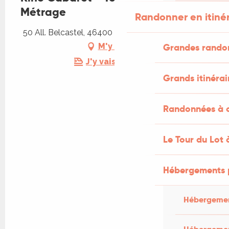
Métrage
Randonner en itiné
50 All. Belcastel, 46400 Saint-Vincent-du-Pendit
M'y rendre
Grandes rando
J'y vais en train !
Grands itinérai
Randonnées à c
Le Tour du Lot 
Hébergements 
Hébergemen