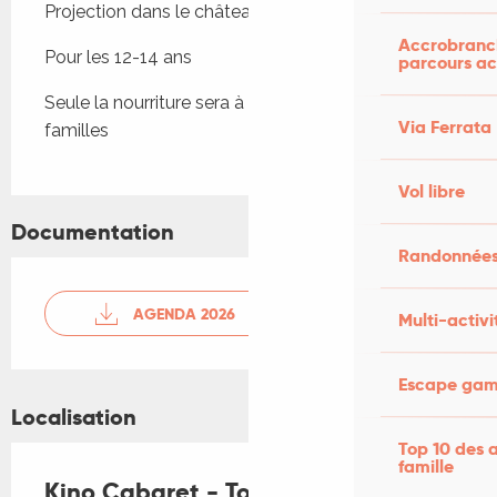
Projection dans le château hanté du 31 octobre
Accrobranch
Pour les 12-14 ans
parcours ac
Seule la nourriture sera à la charge financière des 
Via Ferrata
familles
Vol libre
Documentation
Randonnées
AGENDA 2026
Multi-activi
Escape game
Localisation
Top 10 des a
famille
Kino Cabaret - Tournage Court-