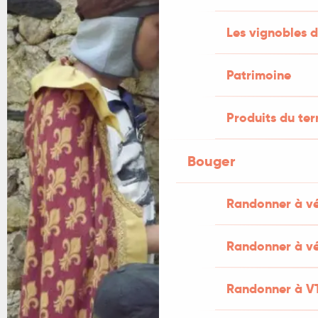
Les vignobles d
Patrimoine
Produits du ter
Bouger
Randonner à v
Randonner à vé
Randonner à V