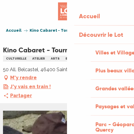
Aller
au
Accueil
contenu
principal
Accueil
Kino Cabaret - Tournage Court-Métrage
Découvrir le Lot
Kino Cabaret - Tournage Court-Métrage
Villes et Villag
CULTURELLE
ATELIER
ARTS
BIEN-ÊTRE
ENFANTS
50 All. Belcastel, 46400 Saint-Vincent-du-Pendit
Plus beaux vill
M'y rendre
J'y vais en train !
Grandes vallée
Partager
Paysages et val
Parc - Géoparc
Quercy