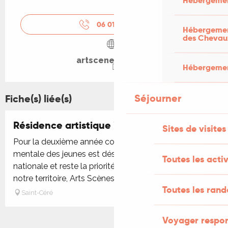
Hébergemen
06 01 56 40
▒▒
Hébergement
des Chevau
artscenesetcie.fr
Hébergement
Séjourner
Fiche(s) liée(s)
Résidence artistique "Graines de rien"
Sites de visites
Pour la deuxième année consécutive, la santé
mentale des jeunes est désignée Grande Causse
Toutes les activ
nationale et reste la priorité du gouvernementSur
notre territoire, Arts Scènes et...
Toutes les ran
Saint-Céré
Voyager respo