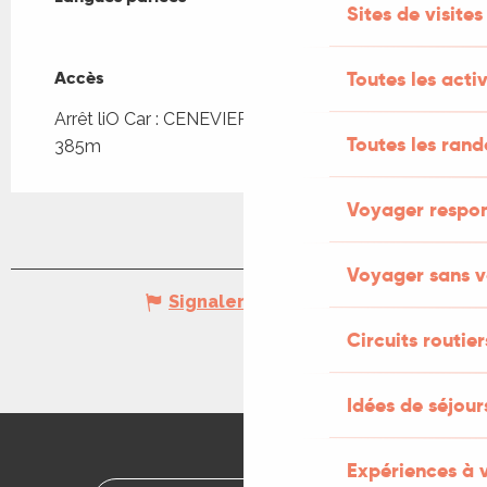
Sites de visites
Accès
Accès
Toutes les activ
Arrêt liO Car : CENEVIERES - Eglise - Château à
Toutes les ran
385m
Voyager respo
Voyager sans v
Signaler une erreur
Circuits routier
Idées de séjou
Expériences à 