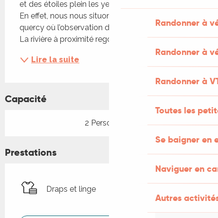
et des étoiles plein les yeux, le soir au coin du feu. 
En effet, nous nous situons dans le triangle noir du 
Randonner à v
quercy où l’observation du ciel vous émerveillera. 
La rivière à proximité regorge de...
Randonner à vé
Lire la suite
Randonner à V
Capacité
Toutes les peti
2 Personne(s)
Se baigner en e
Prestations
Naviguer en c
Draps et linge
Autres activités