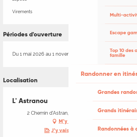
Virements
Multi-activi
Escape game
Périodes d'ouverture
Top 10 des a
Du 1 mai 2026 au 1 novembre 2026
famille
Randonner en itiné
Localisation
Grandes rando
L' Astranou
Grands itinérai
2 Chemin d'Astran, 46330 Cénevières
M'y rendre
Randonnées à c
J'y vais en train !