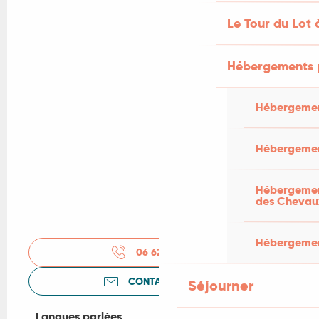
Le Tour du Lot 
Hébergements 
Hébergemen
Hébergemen
Hébergement
des Chevau
Hébergement
06 62 06 19
▒▒
CONTACTEZ-NOUS
Séjourner
Langues parlées
Langues parlées