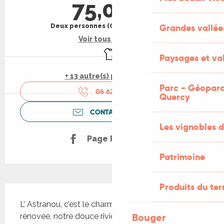
75,00 €
Deux personnes (Chambres d'hôtes)
Grandes vallée
Voir tous les tarifs
Draps et linge
Paysages et val
+ 13 autre(s) prestation(s)
Parc - Géoparc
06 62 06 19
▒▒
Quercy
CONTACTEZ-NOUS
Les vignobles d
Page Facebook
Patrimoine
Produits du ter
Description
L’ Astranou, c’est le charme d’une grange lotoise 
Bouger
rénovée, notre douce rivière au pied de la falaise 