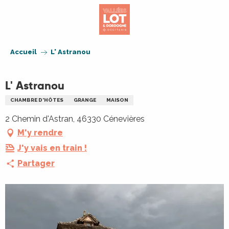
Aller
au
contenu
principal
Accueil
L' Astranou
L' Astranou
CHAMBRE D'HÔTES
GRANGE
MAISON
2 Chemin d'Astran, 46330 Cénevières
M'y rendre
J'y vais en train !
Partager