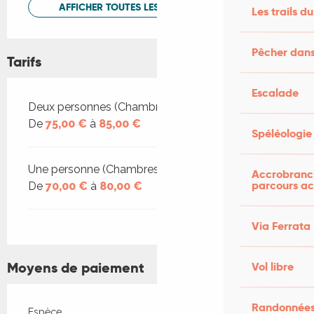
AFFICHER TOUTES LES PRESTATIONS
Les trails du
Pêcher dans
Tarifs
Escalade
Tarifs 2026
Deux personnes (Chambres d'hôtes)
De
75,00 €
à
85,00 €
Spéléologie
Une personne (Chambres d'hôtes)
Accrobranch
parcours ac
De
70,00 €
à
80,00 €
Via Ferrata
Moyens de paiement
Vol libre
Randonnées
Espèce