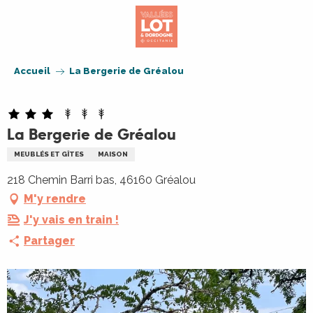
Aller
au
contenu
principal
Accueil
La Bergerie de Gréalou
La Bergerie de Gréalou
MEUBLÉS ET GÎTES
MAISON
218 Chemin Barri bas, 46160 Gréalou
M'y rendre
J'y vais en train !
Partager