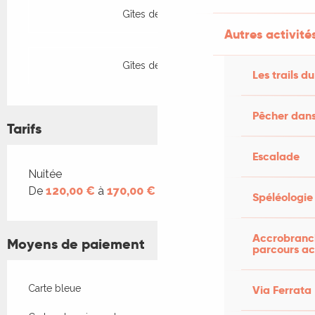
Gîtes de France
Autres activités
Gîtes de France
Les trails du
Pêcher dans
Tarifs
Escalade
Tarifs 2026
Nuitée
De
120,00 €
à
170,00 €
Spéléologie
Accrobranch
Moyens de paiement
parcours ac
Via Ferrata
Carte bleue