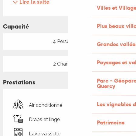
Lire la suite
Villes et Villag
Capacité
Plus beaux vill
4 Personne(s)
Grandes vallée
Paysages et val
2 Chambre(s)
Parc - Géoparc
Prestations
Quercy
Les vignobles d
Air conditionné
Draps et linge
Patrimoine
Lave vaisselle