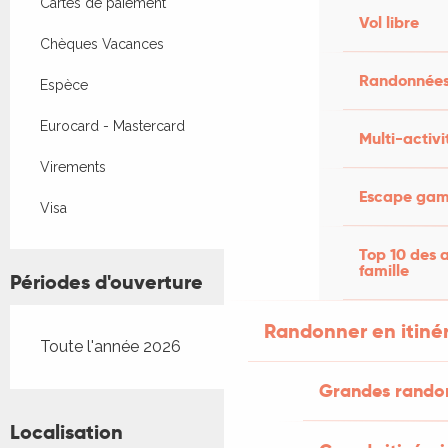
Cartes de paiement
Vol libre
Chèques Vacances
Randonnées
Espèce
Eurocard - Mastercard
Multi-activi
Virements
Escape game
Visa
Top 10 des a
famille
Périodes d'ouverture
Randonner en itiné
Toute l'année 2026
Grandes rando
Localisation