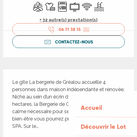
Air conditionné
Draps et linge
Lave vaisselle
Télévision
WiFi
Piscine
+ 32 autre(s) prestation(s)
06 71 38 15
▒▒
CONTACTEZ-NOUS
Description
Le gîte La bergerie de Gréalou accueille 4 
personnes dans maison indépendante et rénovée. 
Niché au sein d’un écrin de verdure de + de 2 
hectares, la Bergerie de Gréalou vous offre le 
Accueil
calme nécessaire pour se ressourcer. pour votre 
bien-être vous pourrez profiter de la piscine et du 
Découvrir le Lot
SPA. Sur le...