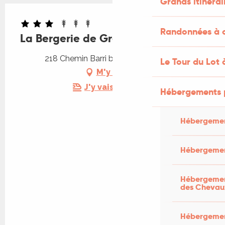
Grands itinérai
Randonnées à c
La Bergerie de Gréalou
218 Chemin Barri bas, 46160 Gréalou
Le Tour du Lot 
M'y rendre
J'y vais en train !
Hébergements 
Hébergemen
Hébergemen
Hébergement
des Chevau
Hébergement