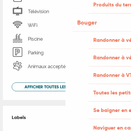
Produits du ter
Télévision
Bouger
WiFi
Piscine
Randonner à v
Parking
Randonner à vé
Animaux acceptés
Randonner à V
AFFICHER TOUTES LES PRESTATIONS
Toutes les peti
Offres de prestations
Se baigner en e
Labels
Labels
Naviguer en c