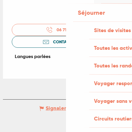
Séjourner
Sites de visites
06 71 38 15
▒▒
CONTACTEZ-NOUS
Toutes les activ
Langues parlées
Langues parlées
Toutes les ran
Voyager respo
Voyager sans v
Signaler une erreur
Circuits routier