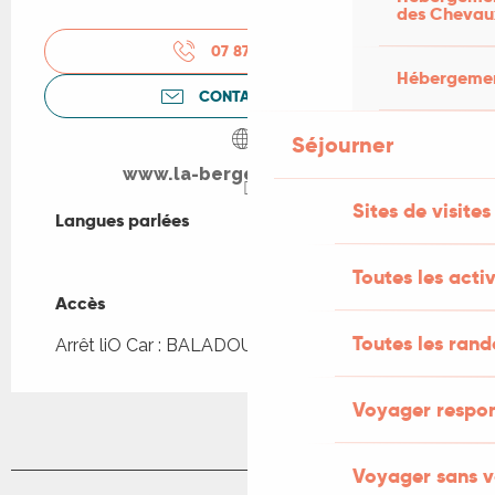
des Chevau
07 87 26 54
▒▒
Hébergement
CONTACTEZ-NOUS
Séjourner
www.la-bergerie-martel.fr
Sites de visites
Langues parlées
Langues parlées
Toutes les activ
Accès
Accès
Toutes les ran
Arrêt liO Car : BALADOU - Bourg à 2km
Voyager respo
Voyager sans v