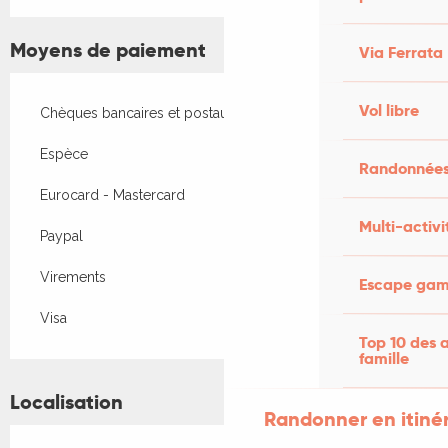
Moyens de paiement
Via Ferrata
Vol libre
Chèques bancaires et postaux
Espèce
Randonnées
Eurocard - Mastercard
Multi-activi
Paypal
Virements
Escape game
Visa
Top 10 des a
famille
Localisation
Randonner en itiné