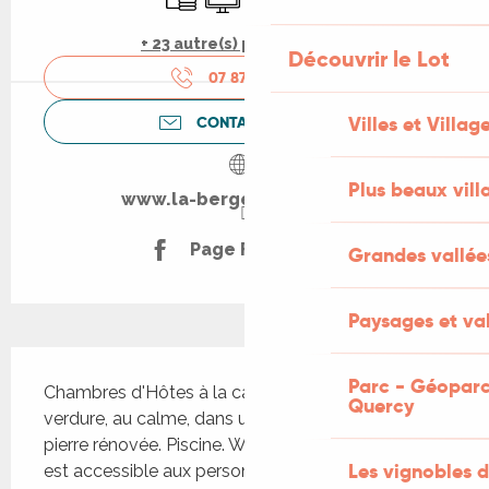
+ 23 autre(s) prestation(s)
Découvrir le Lot
07 87 26 54
▒▒
Villes et Villag
CONTACTEZ-NOUS
Plus beaux vill
www.la-bergerie-martel.fr
Page Facebook
Grandes vallée
Paysages et val
Description
Parc - Géoparc
Chambres d'Hôtes à la campagne, au milieu de la 
Quercy
verdure, au calme, dans une maison ancienne en 
pierre rénovée. Piscine. Wifi gratuit. Une chambre 
Les vignobles d
est accessible aux personnes à mobilité réduite. 