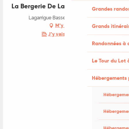
La Bergerie De Lagarrigue
Grandes rando
Lagarrigue Basse, 46600 Baladou
Grands itinérai
M'y rendre
J'y vais en train !
Randonnées à c
Le Tour du Lot 
Hébergements 
Hébergemen
Hébergemen
Hébergement