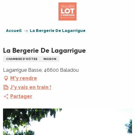
Aller
au
contenu
principal
Accueil
La Bergerie De Lagarrigue
La Bergerie De Lagarrigue
CHAMBRE D'HÔTES
MAISON
Lagarrigue Basse, 46600 Baladou
M'y rendre
J'y vais en train !
Partager