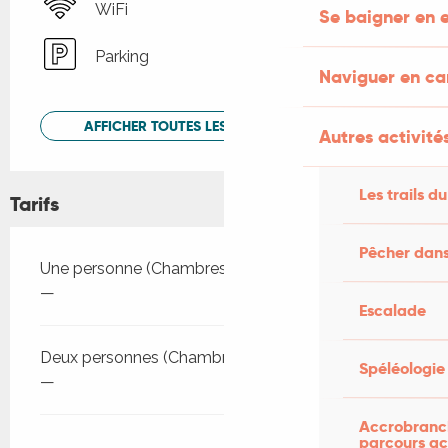
WiFi
Se baigner en e
Parking
Naviguer en c
AFFICHER TOUTES LES PRESTATIONS
Autres activités
Les trails du
Tarifs
Pêcher dans
Tarifs 2026
Une personne (Chambres d'hôtes)
—
Escalade
Deux personnes (Chambres d'hôtes)
Spéléologie
—
Accrobranch
parcours ac