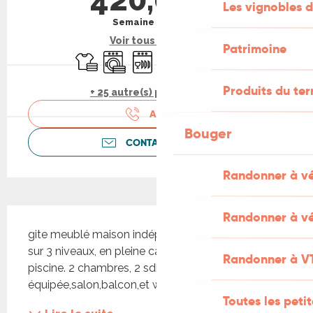
Les vignobles d
Semaine (meublé)
Voir tous les tarifs
Patrimoine
Draps et linge
Lave linge
Lave vaisselle
Télévision
WiFi
Parking
Produits du ter
+ 25 autre(s) prestation(s)
APPELER
Bouger
CONTACTEZ-NOUS
Randonner à v
Description
Randonner à vé
gite meublé maison indépendante jolie maison 
sur 3 niveaux, en pleine campagne avec accès 
Randonner à V
piscine. 2 chambres, 2 sdb, cuisine 
équipée,salon,balcon,et wifi gratuit
Toutes les peti