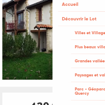
Accueil
Découvrir le Lot
Villes et Villag
Plus beaux vill
Grandes vallée
Paysages et val
Parc - Géoparc
Quercy
Ouverture et coordonnées
420,00 €