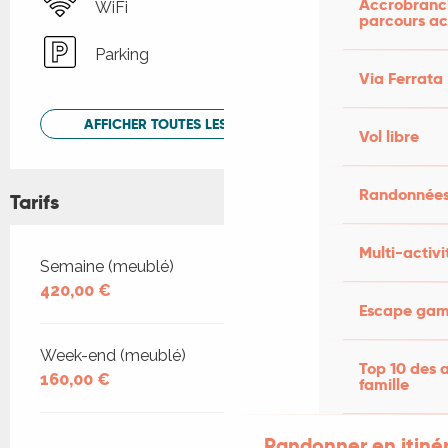
Accrobranch
WiFi
parcours ac
Parking
Via Ferrata
AFFICHER TOUTES LES PRESTATIONS
Vol libre
Randonnées
Tarifs
Multi-activi
Tarifs 2026
Semaine (meublé)
420,00 €
Escape game
Week-end (meublé)
Top 10 des a
160,00 €
famille
Randonner en itiné