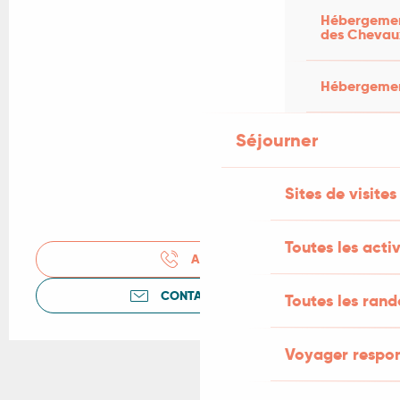
Hébergement
des Chevau
Hébergement
Séjourner
Sites de visites
Toutes les activ
APPELER
CONTACTEZ-NOUS
Toutes les ran
Voyager respo