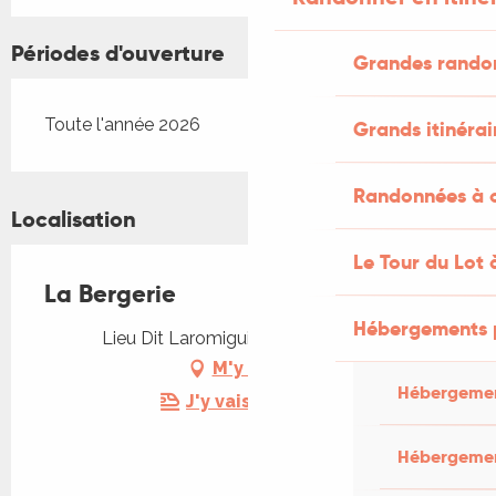
Périodes d'ouverture
Grandes rando
Toute l'année 2026
Grands itinérai
Randonnées à c
Localisation
Le Tour du Lot 
La Bergerie
Hébergements 
Lieu Dit Laromiguiere, 46100 Viazac
M'y rendre
Hébergemen
J'y vais en train !
Hébergemen