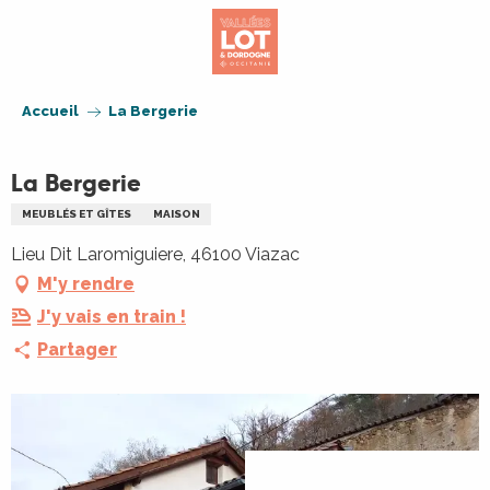
Aller
au
contenu
principal
Accueil
La Bergerie
La Bergerie
MEUBLÉS ET GÎTES
MAISON
Lieu Dit Laromiguiere, 46100 Viazac
M'y rendre
J'y vais en train !
Partager