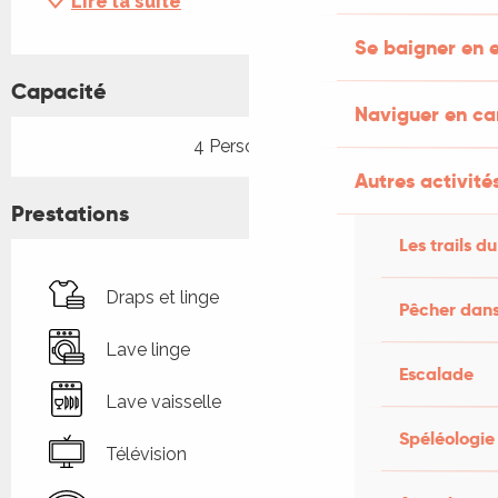
Lire la suite
Se baigner en e
Capacité
Naviguer en c
4 Personne(s)
Autres activités
Prestations
Les trails du
Draps et linge
Pêcher dans
Lave linge
Escalade
Lave vaisselle
Spéléologie
Télévision