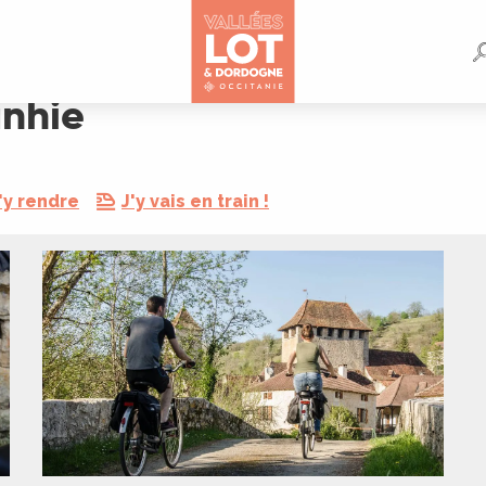
unhie
'y rendre
J'y vais en train !