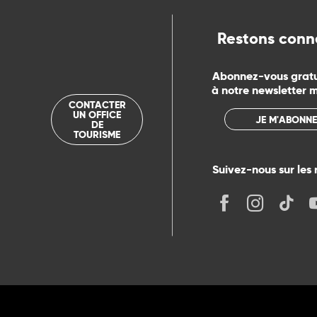
rs
Restons conn
ns
Abonnez-vous grat
à notre newsletter 
ue
CONTACTER
UN OFFICE
JE M'ABONNE
DE
TOURISME
Suivez-nous sur les 
its
r