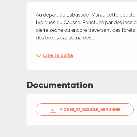
ches,
Description
 et
Au départ de Labastide-Murat, cette boucle 
car
typiques du Causse. Ponctuée par des lacs d
ues
pierre sèche ou encore traversant des forêts
des brebis caussenardes,...
a
ents
Lire la suite
es
ents
es
Documentation
ités
ages
ames
piste
FICHES_21_BOUCLE_BRAUHNIE
es
 faire
es