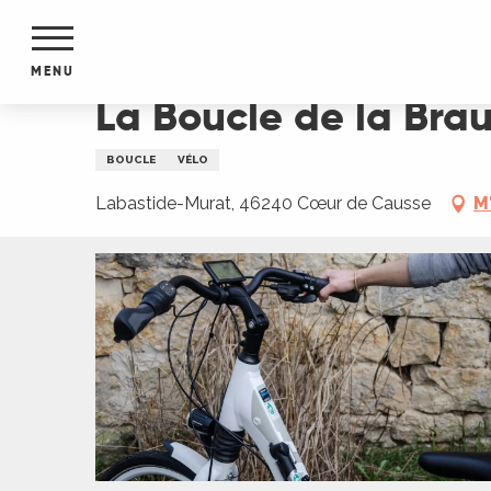
Aller
Accueil
La Boucle de la Braunhie
au
contenu
MENU
principal
La Boucle de la Bra
NTS
MENTS
BOUCLE
VÉLO
S
URS
Labastide-Murat, 46240 Cœur de Causse
M
du Lot
dans
s le
e