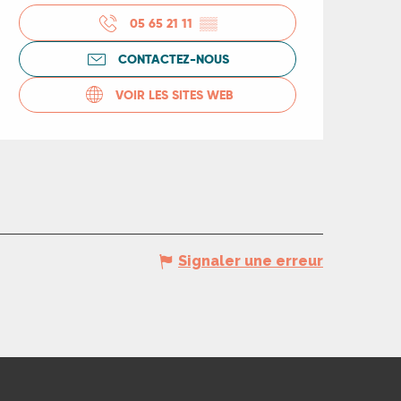
Ouverture et coord
05 65 21 11
▒▒
CONTACTEZ-NOUS
VOIR LES SITES WEB
Signaler une erreur