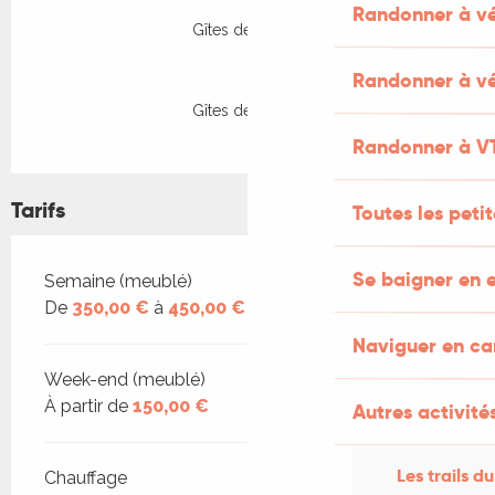
Randonner à v
Gîtes de France
Randonner à vé
Gîtes de France
Randonner à V
Tarifs
Toutes les peti
Se baigner en e
Tarifs 2026
Semaine (meublé)
De
350,00 €
à
450,00 €
Naviguer en c
Week-end (meublé)
À partir de
150,00 €
Autres activités
Les trails du
Chauffage