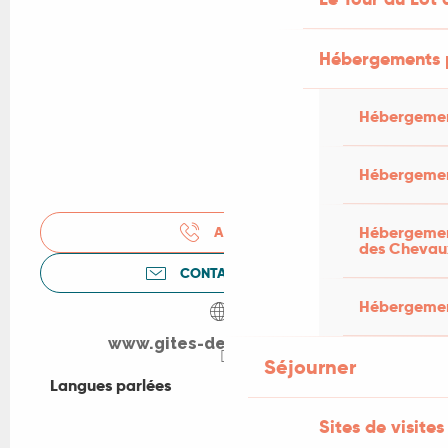
Hébergements 
Hébergemen
Hébergemen
Hébergement
APPELER
des Chevau
CONTACTEZ-NOUS
Hébergement
www.gites-de-france-lot.fr
Séjourner
Langues parlées
Langues parlées
Sites de visites