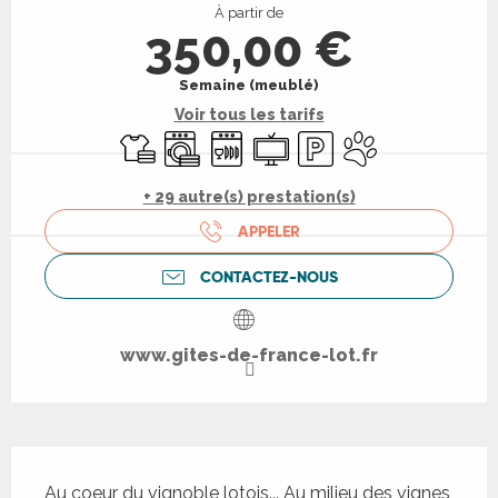
À partir de
350,00 €
Semaine (meublé)
Voir tous les tarifs
Draps et linge
Lave linge
Lave vaisselle
Télévision
Parking
Animaux acceptés
+ 29 autre(s) prestation(s)
APPELER
CONTACTEZ-NOUS
www.gites-de-france-lot.fr
Description
Au coeur du vignoble lotois... Au milieu des vignes, 