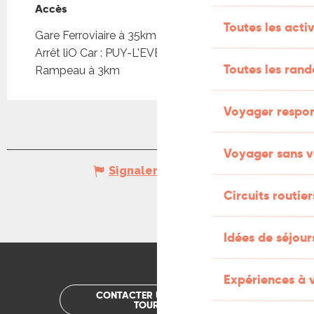
Accès
Accès
Toutes les activ
Gare Ferroviaire à 35km
Arrêt liO Car : PUY-L'EVEQUE - Place du
Toutes les ran
Rampeau à 3km
Voyager respo
Voyager sans v
Signaler une erreur
Circuits routier
Idées de séjou
Expériences à 
CONTACTER UN OFFICE DE
TOURISME