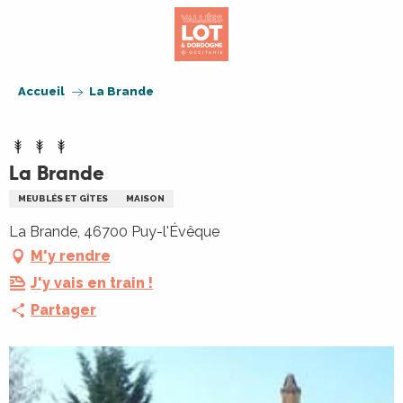
Aller
au
contenu
principal
Accueil
La Brande
La Brande
MEUBLÉS ET GÎTES
MAISON
La Brande, 46700 Puy-l'Évêque
M'y rendre
J'y vais en train !
Partager