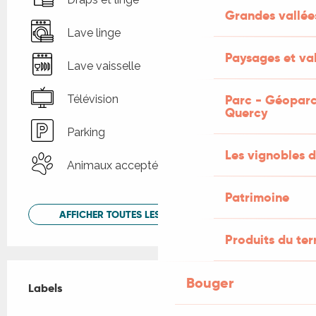
Grandes vallée
Lave linge
Paysages et val
Lave vaisselle
Parc - Géoparc
Télévision
Quercy
Parking
Les vignobles d
Animaux acceptés
Patrimoine
AFFICHER TOUTES LES PRESTATIONS
Produits du ter
Offres de prestations
Bouger
Labels
Labels