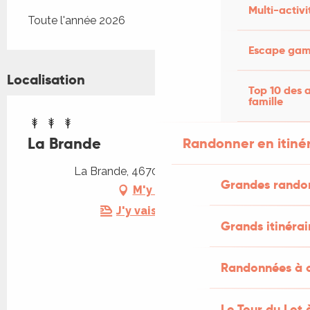
Multi-activi
Toute l'année 2026
Escape game
Localisation
Top 10 des a
famille
La Brande
Randonner en itiné
La Brande, 46700 Puy-l'Évêque
Grandes rando
M'y rendre
J'y vais en train !
Grands itinérai
Randonnées à c
Le Tour du Lot 