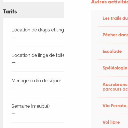
Autres activités
Tarifs
Les trails du
Tarifs 2026
Location de draps et linge de maison
Pêcher dans
—
Escalade
Location de linge de toilette et de draps
—
Spéléologie
Ménage en fin de séjour
Accrobranch
—
parcours ac
Via Ferrata
Semaine (meublé)
—
Vol libre