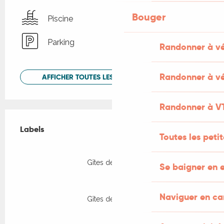
Bouger
Piscine
Parking
Randonner à v
Randonner à vé
AFFICHER TOUTES LES PRESTATIONS
Randonner à V
Offres de prestations
Labels
Labels
Toutes les peti
Gîtes de France
Se baigner en e
Naviguer en c
Gîtes de France