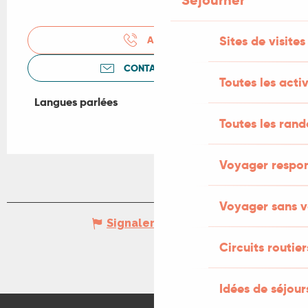
Séjourner
Sites de visites
APPELER
CONTACTEZ-NOUS
Toutes les activ
Langues parlées
Langues parlées
Toutes les ran
Voyager respo
Voyager sans v
Signaler une erreur
Circuits routier
Idées de séjou