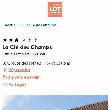
Aller
au
contenu
principal
Accueil
La Clé des Champs
La Clé des Champs
MEUBLÉS ET GÎTES
MAISON
169, route des sarnels, 46350 Loupiac
M'y rendre
J'y vais en train !
Partager