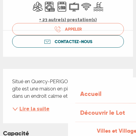
Air conditionné
Lave linge
Lave vaisselle
Télévision
WiFi
Piscine
+ 23 autre(s) prestation(s)
APPELER
CONTACTEZ-NOUS
Description
Situé en Quercy-PERIGORD à la campagne ; le 
gîte est une maison en pierre tout juste rénovée, 
Accueil
dans un endroit calme et reposant
Lire la suite
Découvrir le Lot
Villes et Villag
Capacité