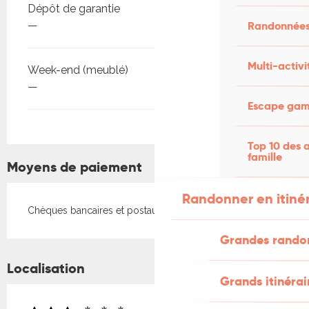
Dépôt de garantie
Randonnées
—
Multi-activi
Week-end (meublé)
—
Escape game
Top 10 des a
famille
Moyens de paiement
Randonner en itiné
Chèques bancaires et postaux
Grandes rando
Localisation
Grands itinérai