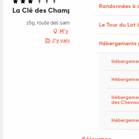
Randonnées à c
La Clé des Champs
169, route des sarnels, 46350 Loupiac
Le Tour du Lot 
M'y rendre
J'y vais en train !
Hébergements 
Hébergemen
Hébergemen
Hébergement
des Chevau
Hébergement